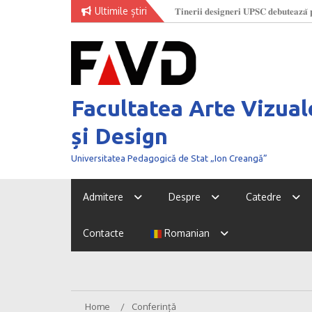
Skip
Ultimile știri
𝐓𝐢𝐧𝐞𝐫𝐢𝐢 𝐝𝐞𝐬𝐢𝐠𝐧𝐞𝐫𝐢 𝐔𝐏𝐒𝐂 𝐝𝐞𝐛𝐮𝐭𝐞𝐚𝐳𝐚̆ 𝐩
O nouă generație de creatori la
to
𝐅𝐚𝐬𝐡𝐢𝐨𝐧 𝐖𝐞𝐞𝐤 𝟐𝟎𝟐𝟔
content
Facultatea Arte Vizual
și Design
Universitatea Pedagogică de Stat „Ion Creangă”
Admitere
Despre
Catedre
Contacte
Romanian
Home
Conferință