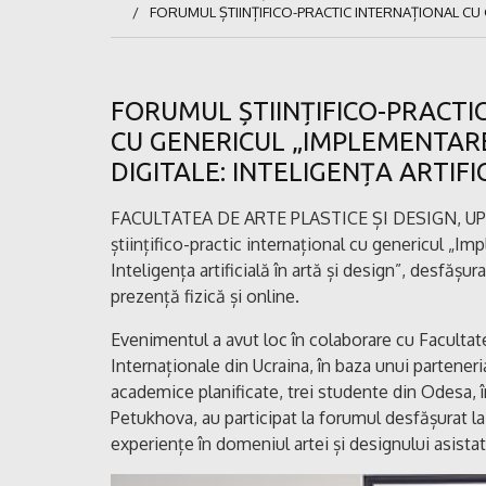
FORUMUL ȘTIINȚIFICO-PRACTIC INTERNAȚIONAL CU G
FORUMUL ȘTIINȚIFICO-PRACTI
CU GENERICUL „IMPLEMENTARE
DIGITALE: INTELIGENȚA ARTIFI
FACULTATEA DE ARTE PLASTICE ȘI DESIGN, UPS „
științifico-practic internațional cu genericul „Imp
Inteligența artificială în artă și design”, desfășu
prezență fizică și online.
Evenimentul a avut loc în colaborare cu Facultat
Internaționale din Ucraina, în baza unui parteneria
academice planificate, trei studente din Odesa,
Petukhova, au participat la forumul desfășurat la 
experiențe în domeniul artei și designului asistat 