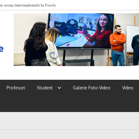
 𝐬𝐜𝐞𝐧𝐚 𝐢𝐧𝐭𝐞𝐫𝐧𝐚𝐭̗𝐢𝐨𝐧𝐚𝐥𝐚̆ 𝐥𝐚 𝐅𝐞𝐞𝐫𝐢𝐜
 UPSC!
e
Profesori
Student
Galerie Foto-Video
Video