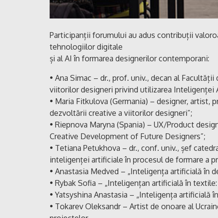
Participanții forumului au adus contribuții valoroa
tehnologiilor digitale
și al AI în formarea designerilor contemporani:
• Ana Simac – dr., prof. univ., decan al Facultății
viitorilor designeri privind utilizarea Inteligenței 
• Maria Fitkulova (Germania) – designer, artist, pr
dezvoltării creative a viitorilor designeri”;
• Riepnova Maryna (Spania) – UX/Product designe
Creative Development of Future Designers”;
• Tetiana Petukhova – dr., conf. univ., șef cated
inteligenței artificiale în procesul de formare a p
• Anastasia Medved – „Inteligența artificială în d
• Rybak Sofia – „Inteligențan artificială în textil
• Yatsyshina Anastasia – „Inteligența artificială î
• Tokarev Oleksandr – Artist de onoare al Ucraine
proiectelor