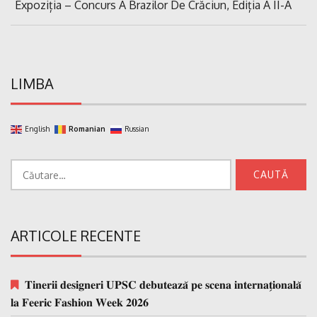
Previous
Expoziția – Concurs A Brazilor De Crăciun, Ediția A II-A
articole
Post:
LIMBA
English
Romanian
Russian
Caută
după:
ARTICOLE RECENTE
𝐓𝐢𝐧𝐞𝐫𝐢𝐢 𝐝𝐞𝐬𝐢𝐠𝐧𝐞𝐫𝐢 𝐔𝐏𝐒𝐂 𝐝𝐞𝐛𝐮𝐭𝐞𝐚𝐳𝐚̆ 𝐩𝐞 𝐬𝐜𝐞𝐧𝐚 𝐢𝐧𝐭𝐞𝐫𝐧𝐚𝐭̗𝐢𝐨𝐧𝐚𝐥𝐚̆
𝐥𝐚 𝐅𝐞𝐞𝐫𝐢𝐜 𝐅𝐚𝐬𝐡𝐢𝐨𝐧 𝐖𝐞𝐞𝐤 𝟐𝟎𝟐𝟔