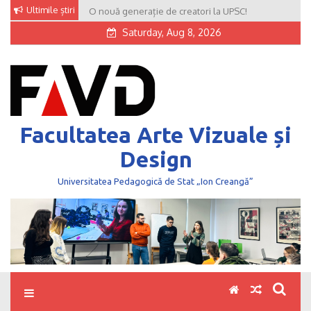
Skip
Ultimile știri
O nouă generație de creatori la UPSC!
to
Saturday, Aug 8, 2026
content
Facultatea Arte Vizuale și
Design
Universitatea Pedagogică de Stat „Ion Creangă”