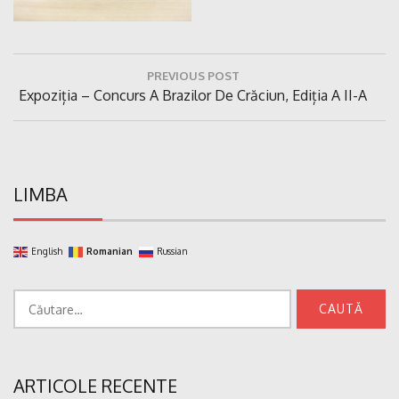
Navigare
PREVIOUS POST
în
Previous
Expoziția – Concurs A Brazilor De Crăciun, Ediția A II-A
articole
Post:
LIMBA
English
Romanian
Russian
Caută
după:
ARTICOLE RECENTE