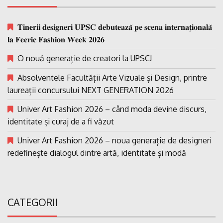
𝐓𝐢𝐧𝐞𝐫𝐢𝐢 𝐝𝐞𝐬𝐢𝐠𝐧𝐞𝐫𝐢 𝐔𝐏𝐒𝐂 𝐝𝐞𝐛𝐮𝐭𝐞𝐚𝐳𝐚̆ 𝐩𝐞 𝐬𝐜𝐞𝐧𝐚 𝐢𝐧𝐭𝐞𝐫𝐧𝐚𝐭̗𝐢𝐨𝐧𝐚𝐥𝐚̆
𝐥𝐚 𝐅𝐞𝐞𝐫𝐢𝐜 𝐅𝐚𝐬𝐡𝐢𝐨𝐧 𝐖𝐞𝐞𝐤 𝟐𝟎𝟐𝟔
O nouă generație de creatori la UPSC!
Absolventele Facultății Arte Vizuale și Design, printre
laureații concursului NEXT GENERATION 2026
Univer Art Fashion 2026 – când moda devine discurs,
identitate și curaj de a fi văzut
Univer Art Fashion 2026 – noua generație de designeri
redefinește dialogul dintre artă, identitate și modă
CATEGORII