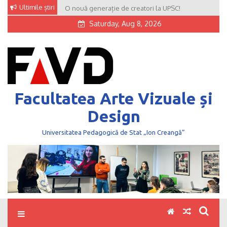
Skip
Ultimile știri
O nouă generație de creatori la UPSC!
to
Saturday, Aug 8, 2026
content
Facultatea Arte Vizuale și
Design
Universitatea Pedagogică de Stat „Ion Creangă”