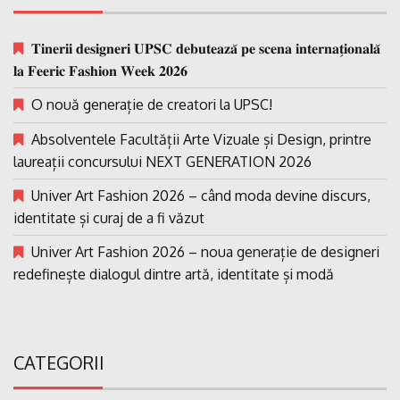
𝐓𝐢𝐧𝐞𝐫𝐢𝐢 𝐝𝐞𝐬𝐢𝐠𝐧𝐞𝐫𝐢 𝐔𝐏𝐒𝐂 𝐝𝐞𝐛𝐮𝐭𝐞𝐚𝐳𝐚̆ 𝐩𝐞 𝐬𝐜𝐞𝐧𝐚 𝐢𝐧𝐭𝐞𝐫𝐧𝐚𝐭̗𝐢𝐨𝐧𝐚𝐥𝐚̆
𝐥𝐚 𝐅𝐞𝐞𝐫𝐢𝐜 𝐅𝐚𝐬𝐡𝐢𝐨𝐧 𝐖𝐞𝐞𝐤 𝟐𝟎𝟐𝟔
O nouă generație de creatori la UPSC!
Absolventele Facultății Arte Vizuale și Design, printre
laureații concursului NEXT GENERATION 2026
Univer Art Fashion 2026 – când moda devine discurs,
identitate și curaj de a fi văzut
Univer Art Fashion 2026 – noua generație de designeri
redefinește dialogul dintre artă, identitate și modă
CATEGORII