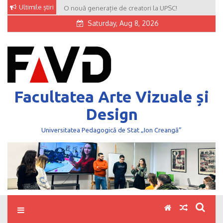
Skip
Ultimile știri
O nouă generație de creatori la UPSC!
to
Saturday, Aug 8, 2026
content
Facultatea Arte Vizuale și
Design
Universitatea Pedagogică de Stat „Ion Creangă”