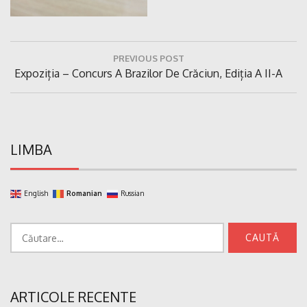
Navigare
PREVIOUS POST
în
Previous
Expoziția – Concurs A Brazilor De Crăciun, Ediția A II-A
articole
Post:
LIMBA
English
Romanian
Russian
Caută
după:
ARTICOLE RECENTE