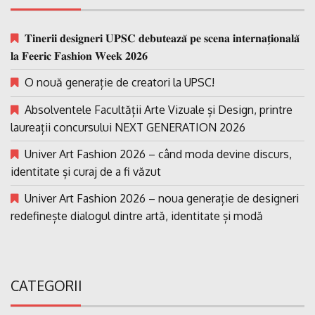
𝐓𝐢𝐧𝐞𝐫𝐢𝐢 𝐝𝐞𝐬𝐢𝐠𝐧𝐞𝐫𝐢 𝐔𝐏𝐒𝐂 𝐝𝐞𝐛𝐮𝐭𝐞𝐚𝐳𝐚̆ 𝐩𝐞 𝐬𝐜𝐞𝐧𝐚 𝐢𝐧𝐭𝐞𝐫𝐧𝐚𝐭̗𝐢𝐨𝐧𝐚𝐥𝐚̆
𝐥𝐚 𝐅𝐞𝐞𝐫𝐢𝐜 𝐅𝐚𝐬𝐡𝐢𝐨𝐧 𝐖𝐞𝐞𝐤 𝟐𝟎𝟐𝟔
O nouă generație de creatori la UPSC!
Absolventele Facultății Arte Vizuale și Design, printre
laureații concursului NEXT GENERATION 2026
Univer Art Fashion 2026 – când moda devine discurs,
identitate și curaj de a fi văzut
Univer Art Fashion 2026 – noua generație de designeri
redefinește dialogul dintre artă, identitate și modă
CATEGORII