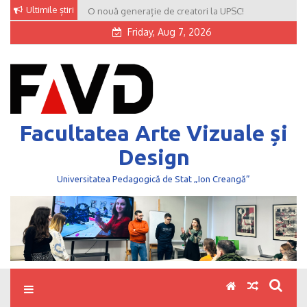
Skip
Ultimile știri
O nouă generație de creatori la UPSC!
to
Friday, Aug 7, 2026
content
Facultatea Arte Vizuale și
Design
Universitatea Pedagogică de Stat „Ion Creangă”