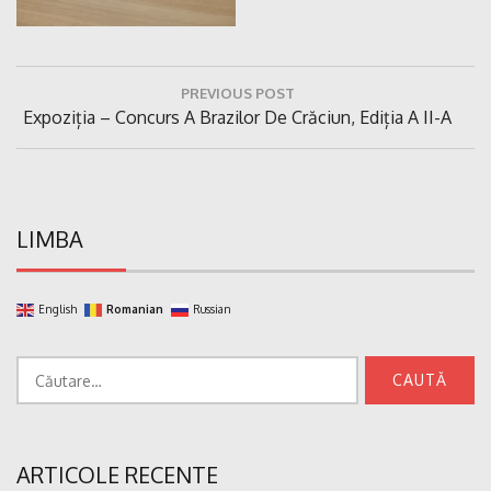
Navigare
PREVIOUS POST
în
Previous
Expoziția – Concurs A Brazilor De Crăciun, Ediția A II-A
articole
Post:
LIMBA
English
Romanian
Russian
Caută
după:
ARTICOLE RECENTE