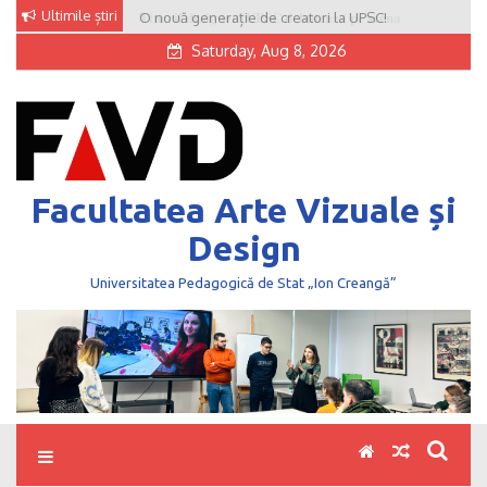
Skip
Ultimile știri
O nouă generație de creatori la UPSC!
to
Saturday, Aug 8, 2026
content
Facultatea Arte Vizuale și
Design
Universitatea Pedagogică de Stat „Ion Creangă”