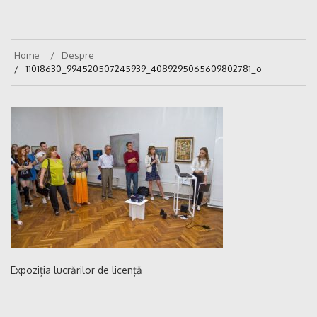
Home
Despre
11018630_994520507245939_4089295065609802781_o
Expoziția lucrărilor de licență