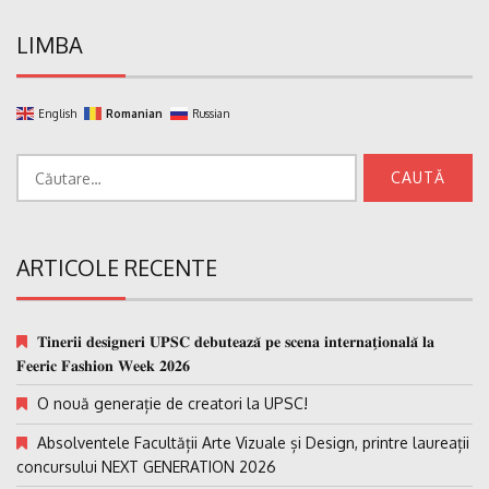
LIMBA
English
Romanian
Russian
Caută
după:
ARTICOLE RECENTE
𝐓𝐢𝐧𝐞𝐫𝐢𝐢 𝐝𝐞𝐬𝐢𝐠𝐧𝐞𝐫𝐢 𝐔𝐏𝐒𝐂 𝐝𝐞𝐛𝐮𝐭𝐞𝐚𝐳𝐚̆ 𝐩𝐞 𝐬𝐜𝐞𝐧𝐚 𝐢𝐧𝐭𝐞𝐫𝐧𝐚𝐭̗𝐢𝐨𝐧𝐚𝐥𝐚̆ 𝐥𝐚
𝐅𝐞𝐞𝐫𝐢𝐜 𝐅𝐚𝐬𝐡𝐢𝐨𝐧 𝐖𝐞𝐞𝐤 𝟐𝟎𝟐𝟔
O nouă generație de creatori la UPSC!
Absolventele Facultății Arte Vizuale și Design, printre laureații
concursului NEXT GENERATION 2026