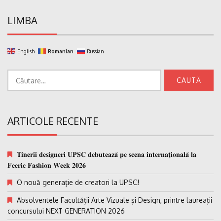
LIMBA
English
Romanian
Russian
Caută
după:
ARTICOLE RECENTE
𝐓𝐢𝐧𝐞𝐫𝐢𝐢 𝐝𝐞𝐬𝐢𝐠𝐧𝐞𝐫𝐢 𝐔𝐏𝐒𝐂 𝐝𝐞𝐛𝐮𝐭𝐞𝐚𝐳𝐚̆ 𝐩𝐞 𝐬𝐜𝐞𝐧𝐚 𝐢𝐧𝐭𝐞𝐫𝐧𝐚𝐭̗𝐢𝐨𝐧𝐚𝐥𝐚̆ 𝐥𝐚
𝐅𝐞𝐞𝐫𝐢𝐜 𝐅𝐚𝐬𝐡𝐢𝐨𝐧 𝐖𝐞𝐞𝐤 𝟐𝟎𝟐𝟔
O nouă generație de creatori la UPSC!
Absolventele Facultății Arte Vizuale și Design, printre laureații
concursului NEXT GENERATION 2026