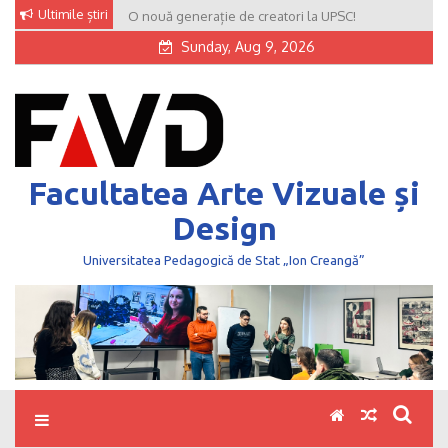
Skip
Ultimile știri
O nouă generație de creatori la UPSC!
to
Sunday, Aug 9, 2026
content
Facultatea Arte Vizuale și
Design
Universitatea Pedagogică de Stat „Ion Creangă”