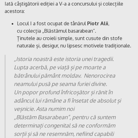
Iată câștigătorii ediției a V-a a concursului și colecțiile
acestora:
Locul I a fost ocupat de tânărul
Piotr Alii
,
cu colecția „Blăstămul basarabean”.
Ținutele au croieli simple, sunt cusute din stofe
naturale și, desigur, nu lipsesc motivele tradiționale.
„Istoria noastră este istoria unei tragedii.
Lupta acerbă, pe viață și pe moarte a
bătrânului pământ moldav. Nenorocirea
neamului pusă pe seama furiei divine.
Un popor profund înfricoșător și rănit în
adâncul lui rămâne a fi însetat de absolut și
veșnicie. Asta numim noi
„Blăstăm Basarabean”, pentru că suntem
determinați congenital să ne conformăm
sorții și să ne resemnăm, nefiind capabili