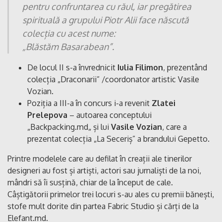
pentru confruntarea cu răul, iar pregătirea
spirituală a grupului Piotr Alii face născută
colecția cu acest nume:
„Blăstăm Basarabean”.
De locul II s-a învrednicit
Iulia Filimon
, prezentând
colecția „Draconarii” /coordonator artistic Vasile
Vozian.
Poziția a III-a în concurs i-a revenit
Zlatei
Prelepova
– autoarea conceptului
„Backpacking.md„ și lui
Vasile Vozian
, care a
prezentat colecția „La Seceriș” a brandului Gepetto.
Printre modelele care au defilat în creații ale tinerilor
designeri au fost și artiști, actori sau jurnaliști de la noi,
mândri să îi susțină, chiar de la început de cale.
Câștigătorii primelor trei locuri s-au ales cu premii bănești,
stofe mult dorite din partea Fabric Studio și cărți de la
Elefant.md.