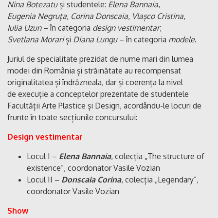
Nina Botezatu
și studentele:
Elena Bannaia
,
Eugenia Negruța
,
Corina Donscaia
,
Vlașco Cristina
,
Iulia Uzun
– în categoria
design vestimentar
;
Svetlana Morari
și
Diana Lungu
– în categoria
modele
.
Juriul de specialitate prezidat de nume mari din lumea
modei din România și străinătate au recompensat
originalitatea și îndrăzneala, dar și coerența la nivel
de execuție a conceptelor prezentate de studentele
Facultății Arte Plastice și Design, acordându-le locuri de
frunte în toate secțiunile concursului:
Design vestimentar
Locul I –
Elena Bannaia
, colecția „The structure of
existence”, coordonator Vasile Vozian
Locul II –
Donscaia Corina
, colecția „Legendary”,
coordonator Vasile Vozian
Show