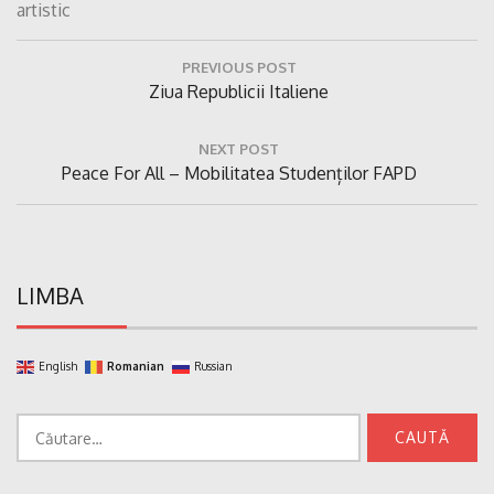
artistic
Navigare
PREVIOUS POST
în
Previous
Ziua Republicii Italiene
articole
Post:
NEXT POST
Next
Peace For All – Mobilitatea Studenților FAPD
Post:
LIMBA
English
Romanian
Russian
Caută
după: