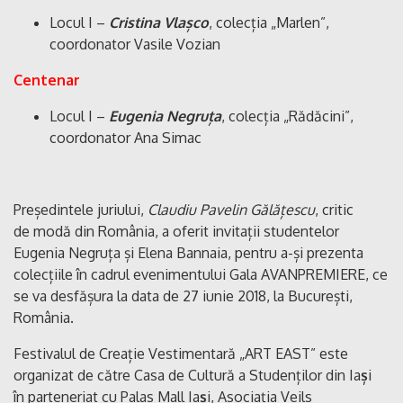
Locul I –
Cristina Vlașco
, colecția „Marlen”,
coordonator Vasile Vozian
Centenar
Locul I –
Eugenia Negruța
, colecția „Rădăcini”,
coordonator Ana Simac
Președintele juriului,
Claudiu Pavelin Gălățescu
, critic
de modă din România, a oferit invitații studentelor
Eugenia Negruța și Elena Bannaia, pentru a-și prezenta
colecțiile în cadrul evenimentului Gala AVANPREMIERE, ce
se va desfășura la data de 27 iunie 2018, la București,
România.
Festivalul de Creație Vestimentară „ART
EAST” este
organizat de către Casa de Cultură a
Studenților din
Ia
ș
i
în
parteneriat cu
Palas
Mall Ia
ș
i, Asociația
Veils