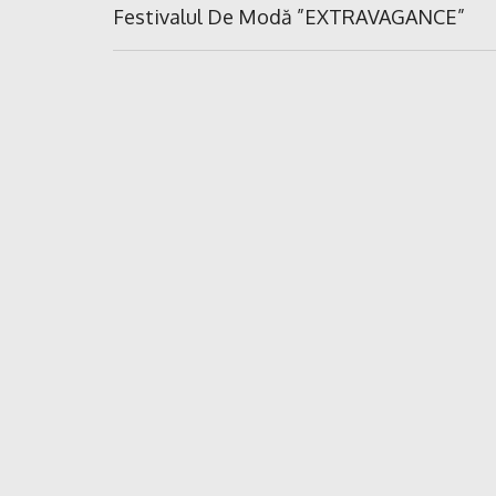
în
Previous
Festivalul De Modă ”EXTRAVAGANCE”
Post:
articole