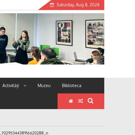
Saturday, Aug 8, 2026
Activități
Muzeu
Biblioteca
_7029534438916620288_n