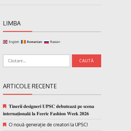
LIMBA
English
Romanian
Russian
Caută
după:
ARTICOLE RECENTE
𝐓𝐢𝐧𝐞𝐫𝐢𝐢 𝐝𝐞𝐬𝐢𝐠𝐧𝐞𝐫𝐢 𝐔𝐏𝐒𝐂 𝐝𝐞𝐛𝐮𝐭𝐞𝐚𝐳𝐚̆ 𝐩𝐞 𝐬𝐜𝐞𝐧𝐚
𝐢𝐧𝐭𝐞𝐫𝐧𝐚𝐭̗𝐢𝐨𝐧𝐚𝐥𝐚̆ 𝐥𝐚 𝐅𝐞𝐞𝐫𝐢𝐜 𝐅𝐚𝐬𝐡𝐢𝐨𝐧 𝐖𝐞𝐞𝐤 𝟐𝟎𝟐𝟔
O nouă generație de creatori la UPSC!