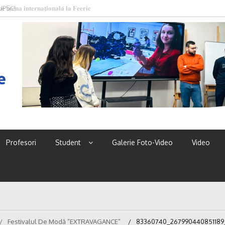
 UPSC!
e
Profesori
Student
Galerie Foto-Video
Video
Festivalul De Modă ”EXTRAVAGANCE”
83360740_267990440851189