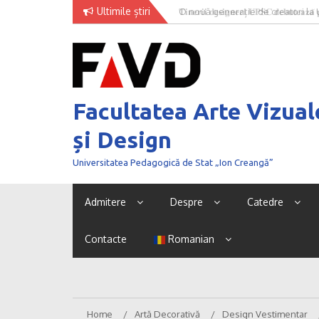
Skip
Ultimile știri
O nouă generație de creatori la
to
content
Facultatea Arte Vizual
și Design
Universitatea Pedagogică de Stat „Ion Creangă”
Admitere
Despre
Catedre
Contacte
Romanian
Home
Artă Decorativă
Design Vestimentar