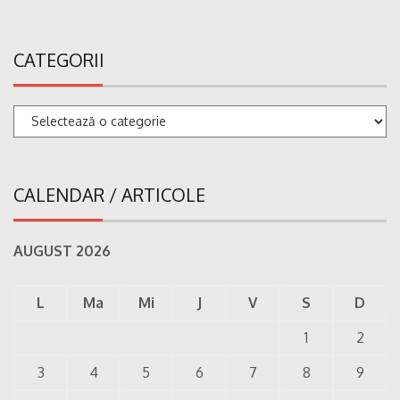
CATEGORII
Categorii
CALENDAR / ARTICOLE
AUGUST 2026
L
Ma
Mi
J
V
S
D
1
2
3
4
5
6
7
8
9