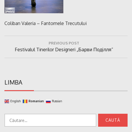
Coliban Valeria – Fantomele Trecutului
Navigare
PREVIOUS POST
în
Previous
Festivalul Tinerilor Designeri „Барви Поділля”
articole
Post:
LIMBA
English
Romanian
Russian
Caută
după: