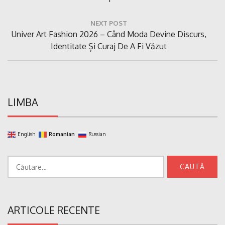
NEXT POST
Next
Univer Art Fashion 2026 – Când Moda Devine Discurs,
Post:
Identitate Și Curaj De A Fi Văzut
LIMBA
English
Romanian
Russian
Caută
după:
ARTICOLE RECENTE