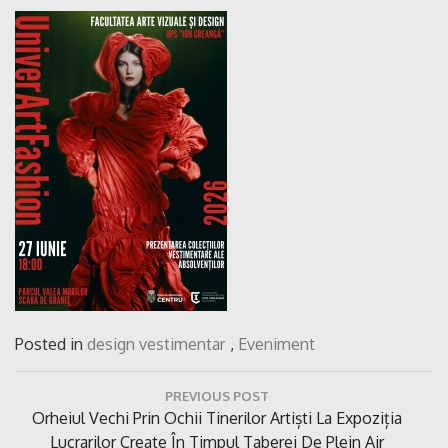
Posted in
design vestimentar
,
Eveniment
Navigare
PREVIOUS POST
în
Previous
Orheiul Vechi Prin Ochii Tinerilor Artiști La Expoziția
articole
Post:
Lucrarilor Create În Timpul Taberei De Plein Air