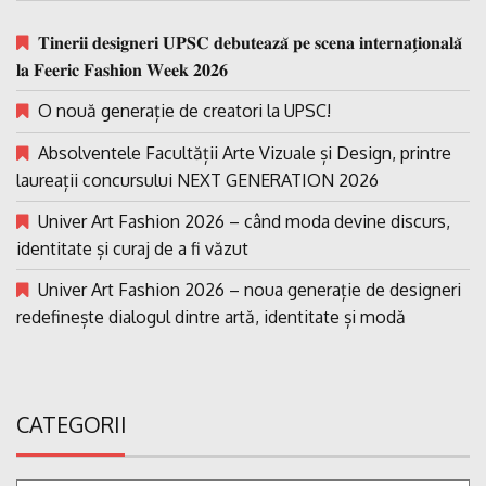
𝐓𝐢𝐧𝐞𝐫𝐢𝐢 𝐝𝐞𝐬𝐢𝐠𝐧𝐞𝐫𝐢 𝐔𝐏𝐒𝐂 𝐝𝐞𝐛𝐮𝐭𝐞𝐚𝐳𝐚̆ 𝐩𝐞 𝐬𝐜𝐞𝐧𝐚 𝐢𝐧𝐭𝐞𝐫𝐧𝐚𝐭̗𝐢𝐨𝐧𝐚𝐥𝐚̆
𝐥𝐚 𝐅𝐞𝐞𝐫𝐢𝐜 𝐅𝐚𝐬𝐡𝐢𝐨𝐧 𝐖𝐞𝐞𝐤 𝟐𝟎𝟐𝟔
O nouă generație de creatori la UPSC!
Absolventele Facultății Arte Vizuale și Design, printre
laureații concursului NEXT GENERATION 2026
Univer Art Fashion 2026 – când moda devine discurs,
identitate și curaj de a fi văzut
Univer Art Fashion 2026 – noua generație de designeri
redefinește dialogul dintre artă, identitate și modă
CATEGORII