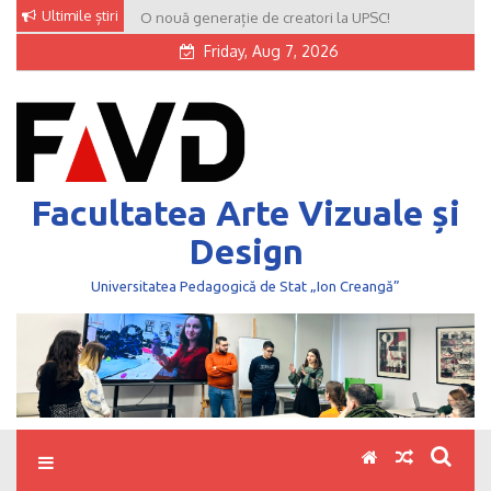
Skip
Ultimile știri
O nouă generație de creatori la UPSC!
to
Friday, Aug 7, 2026
content
Facultatea Arte Vizuale și
Design
Universitatea Pedagogică de Stat „Ion Creangă”