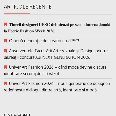
ARTICOLE RECENTE
𝐓𝐢𝐧𝐞𝐫𝐢𝐢 𝐝𝐞𝐬𝐢𝐠𝐧𝐞𝐫𝐢 𝐔𝐏𝐒𝐂 𝐝𝐞𝐛𝐮𝐭𝐞𝐚𝐳𝐚̆ 𝐩𝐞 𝐬𝐜𝐞𝐧𝐚 𝐢𝐧𝐭𝐞𝐫𝐧𝐚𝐭̗𝐢𝐨𝐧𝐚𝐥𝐚̆
𝐥𝐚 𝐅𝐞𝐞𝐫𝐢𝐜 𝐅𝐚𝐬𝐡𝐢𝐨𝐧 𝐖𝐞𝐞𝐤 𝟐𝟎𝟐𝟔
O nouă generație de creatori la UPSC!
Absolventele Facultății Arte Vizuale și Design, printre
laureații concursului NEXT GENERATION 2026
Univer Art Fashion 2026 – când moda devine discurs,
identitate și curaj de a fi văzut
Univer Art Fashion 2026 – noua generație de designeri
redefinește dialogul dintre artă, identitate și modă
CATEGORII