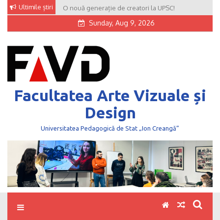
Skip
Ultimile știri
O nouă generație de creatori la UPSC!
to
Sunday, Aug 9, 2026
content
Facultatea Arte Vizuale și
Design
Universitatea Pedagogică de Stat „Ion Creangă”