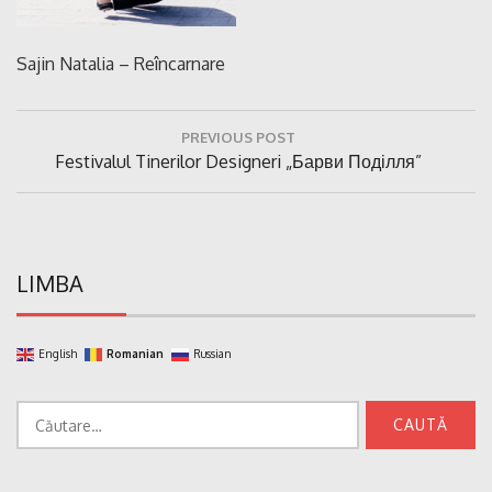
Sajin Natalia – Reîncarnare
Navigare
PREVIOUS POST
în
Previous
Festivalul Tinerilor Designeri „Барви Поділля”
articole
Post:
LIMBA
English
Romanian
Russian
Caută
după: