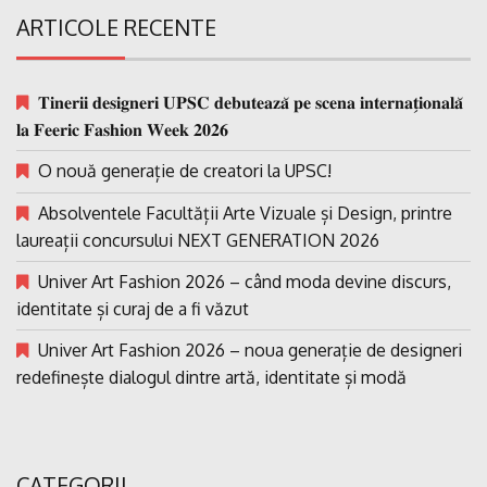
ARTICOLE RECENTE
𝐓𝐢𝐧𝐞𝐫𝐢𝐢 𝐝𝐞𝐬𝐢𝐠𝐧𝐞𝐫𝐢 𝐔𝐏𝐒𝐂 𝐝𝐞𝐛𝐮𝐭𝐞𝐚𝐳𝐚̆ 𝐩𝐞 𝐬𝐜𝐞𝐧𝐚 𝐢𝐧𝐭𝐞𝐫𝐧𝐚𝐭̗𝐢𝐨𝐧𝐚𝐥𝐚̆
𝐥𝐚 𝐅𝐞𝐞𝐫𝐢𝐜 𝐅𝐚𝐬𝐡𝐢𝐨𝐧 𝐖𝐞𝐞𝐤 𝟐𝟎𝟐𝟔
O nouă generație de creatori la UPSC!
Absolventele Facultății Arte Vizuale și Design, printre
laureații concursului NEXT GENERATION 2026
Univer Art Fashion 2026 – când moda devine discurs,
identitate și curaj de a fi văzut
Univer Art Fashion 2026 – noua generație de designeri
redefinește dialogul dintre artă, identitate și modă
CATEGORII