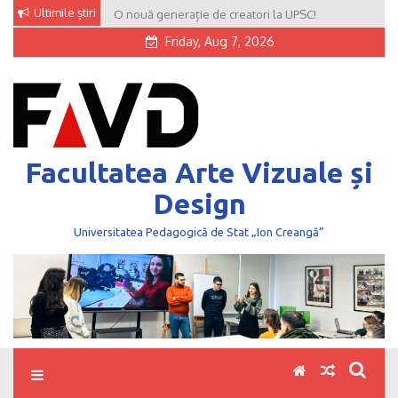
Skip
Ultimile știri
O nouă generație de creatori la UPSC!
to
Friday, Aug 7, 2026
content
Facultatea Arte Vizuale și
Design
Universitatea Pedagogică de Stat „Ion Creangă”