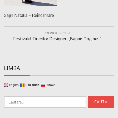
Sajin Natalia – Reîncarnare
Navigare
PREVIOUS POST
în
Previous
Festivalul Tinerilor Designeri „Барви Поділля”
articole
Post:
LIMBA
English
Romanian
Russian
Caută
după: