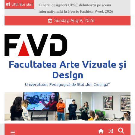
Skip
Ultimile știri
𝐓𝐢𝐧𝐞𝐫𝐢𝐢 𝐝𝐞𝐬𝐢𝐠𝐧𝐞𝐫𝐢 𝐔𝐏𝐒𝐂 𝐝𝐞𝐛𝐮𝐭𝐞𝐚𝐳𝐚̆ 𝐩𝐞 𝐬𝐜𝐞𝐧𝐚
O nouă generație de creatori la UPSC!
to
𝐢𝐧𝐭𝐞𝐫𝐧𝐚𝐭̗𝐢𝐨𝐧𝐚𝐥𝐚̆ 𝐥𝐚 𝐅𝐞𝐞𝐫𝐢𝐜 𝐅𝐚𝐬𝐡𝐢𝐨𝐧 𝐖𝐞𝐞𝐤 𝟐𝟎𝟐𝟔
Sunday, Aug 9, 2026
content
Facultatea Arte Vizuale și
Design
Universitatea Pedagogică de Stat „Ion Creangă”