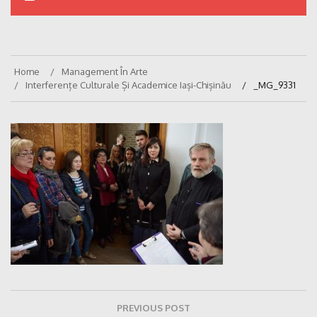
Home
Management În Arte
Interferențe Culturale Și Academice Iași-Chișinău
_MG_9331
Navigare
PREVIOUS POST
în