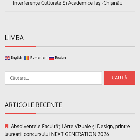
Previous
Interferențe Culturale Și Academice Iași-Chișinău
articole
Post:
LIMBA
English
Romanian
Russian
Caută
după:
ARTICOLE RECENTE
Absolventele Facultății Arte Vizuale și Design, printre
laureații concursului NEXT GENERATION 2026