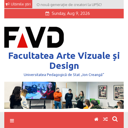
Skip
Ultimile știri
O nouă generație de creatori la UPSC!
to
Sunday, Aug 9, 2026
content
Facultatea Arte Vizuale și
Design
Universitatea Pedagogică de Stat „Ion Creangă”