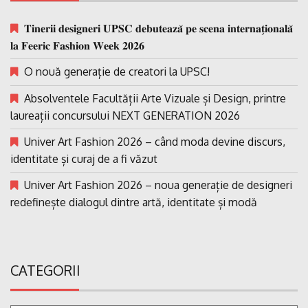
𝐓𝐢𝐧𝐞𝐫𝐢𝐢 𝐝𝐞𝐬𝐢𝐠𝐧𝐞𝐫𝐢 𝐔𝐏𝐒𝐂 𝐝𝐞𝐛𝐮𝐭𝐞𝐚𝐳𝐚̆ 𝐩𝐞 𝐬𝐜𝐞𝐧𝐚 𝐢𝐧𝐭𝐞𝐫𝐧𝐚𝐭̗𝐢𝐨𝐧𝐚𝐥𝐚̆
𝐥𝐚 𝐅𝐞𝐞𝐫𝐢𝐜 𝐅𝐚𝐬𝐡𝐢𝐨𝐧 𝐖𝐞𝐞𝐤 𝟐𝟎𝟐𝟔
O nouă generație de creatori la UPSC!
Absolventele Facultății Arte Vizuale și Design, printre
laureații concursului NEXT GENERATION 2026
Univer Art Fashion 2026 – când moda devine discurs,
identitate și curaj de a fi văzut
Univer Art Fashion 2026 – noua generație de designeri
redefinește dialogul dintre artă, identitate și modă
CATEGORII