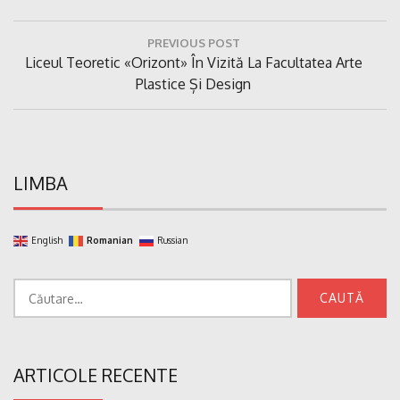
Navigare
PREVIOUS POST
în
Previous
Liceul Teoretic «Orizont» În Vizită La Facultatea Arte
articole
Post:
Plastice Și Design
LIMBA
English
Romanian
Russian
Caută
după:
ARTICOLE RECENTE