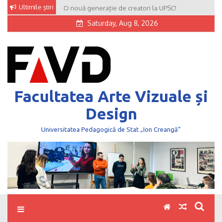
Skip
Ultimile știri
O nouă generație de creatori la UPSC!
to
Saturday, Aug 8, 2026
content
Facultatea Arte Vizuale și
Design
Universitatea Pedagogică de Stat „Ion Creangă”