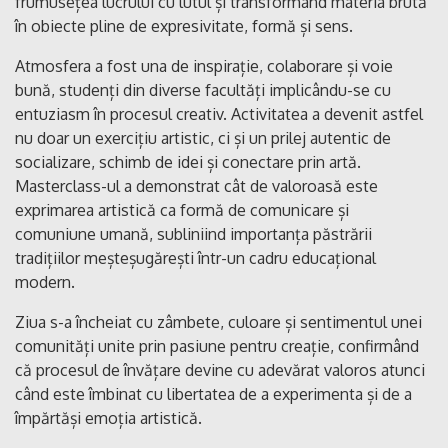
frumusețea lucrului cu lutul și transformând materia brută
în obiecte pline de expresivitate, formă și sens.
Atmosfera a fost una de inspirație, colaborare și voie
bună, studenți din diverse facultăți implicându-se cu
entuziasm în procesul creativ. Activitatea a devenit astfel
nu doar un exercițiu artistic, ci și un prilej autentic de
socializare, schimb de idei și conectare prin artă.
Masterclass-ul a demonstrat cât de valoroasă este
exprimarea artistică ca formă de comunicare și
comuniune umană, subliniind importanța păstrării
tradițiilor meșteșugărești într-un cadru educațional
modern.
Ziua s-a încheiat cu zâmbete, culoare și sentimentul unei
comunități unite prin pasiune pentru creație, confirmând
că procesul de învățare devine cu adevărat valoros atunci
când este îmbinat cu libertatea de a experimenta și de a
împărtăși emoția artistică.