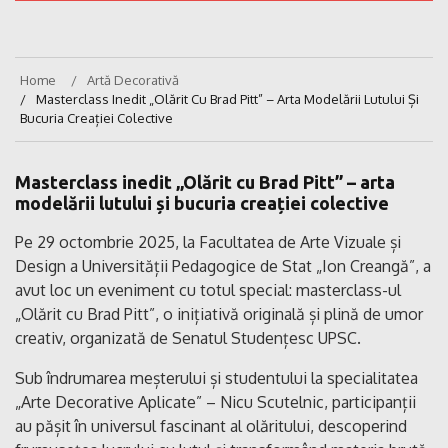
Home
Artă Decorativă
Masterclass Inedit „Olărit Cu Brad Pitt” – Arta Modelării Lutului Și
Bucuria Creației Colective
Masterclass inedit „Olărit cu Brad Pitt” – arta
modelării lutului și bucuria creației colective
Pe 29 octombrie 2025, la Facultatea de Arte Vizuale și
Design a Universității Pedagogice de Stat „Ion Creangă”, a
avut loc un eveniment cu totul special: masterclass-ul
„Olărit cu Brad Pitt”, o inițiativă originală și plină de umor
creativ, organizată de Senatul Studențesc UPSC.
Sub îndrumarea meșterului și studentului la specialitatea
„Arte Decorative Aplicate” – Nicu Scutelnic, participanții
au pășit în universul fascinant al olăritului, descoperind