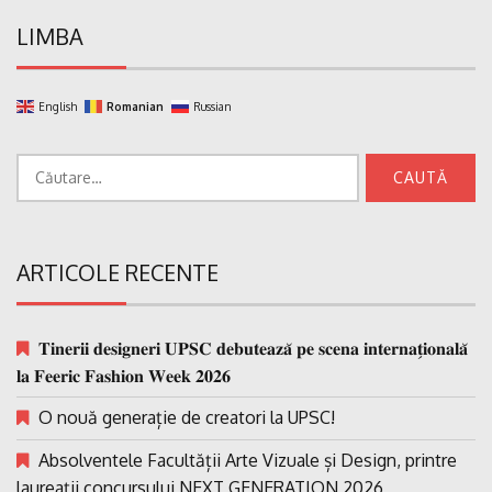
LIMBA
English
Romanian
Russian
Caută
după:
ARTICOLE RECENTE
𝐓𝐢𝐧𝐞𝐫𝐢𝐢 𝐝𝐞𝐬𝐢𝐠𝐧𝐞𝐫𝐢 𝐔𝐏𝐒𝐂 𝐝𝐞𝐛𝐮𝐭𝐞𝐚𝐳𝐚̆ 𝐩𝐞 𝐬𝐜𝐞𝐧𝐚 𝐢𝐧𝐭𝐞𝐫𝐧𝐚𝐭̗𝐢𝐨𝐧𝐚𝐥𝐚̆
𝐥𝐚 𝐅𝐞𝐞𝐫𝐢𝐜 𝐅𝐚𝐬𝐡𝐢𝐨𝐧 𝐖𝐞𝐞𝐤 𝟐𝟎𝟐𝟔
O nouă generație de creatori la UPSC!
Absolventele Facultății Arte Vizuale și Design, printre
laureații concursului NEXT GENERATION 2026