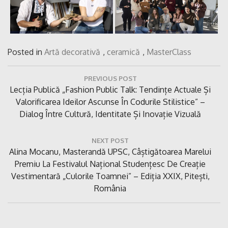
Posted in
Artă decorativă
,
ceramică
,
MasterClass
Navigare
PREVIOUS POST
în
Previous
Lecția Publică „Fashion Public Talk: Tendințe Actuale Și
articole
Post:
Valorificarea Ideilor Ascunse În Codurile Stilistice” –
Dialog Între Cultură, Identitate Și Inovație Vizuală
NEXT POST
Next
Alina Mocanu, Masterandă UPSC, Câștigătoarea Marelui
Post:
Premiu La Festivalul Național Studențesc De Creație
Vestimentară „Culorile Toamnei” – Ediția XXIX, Pitești,
România