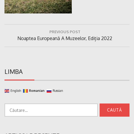
Navigare
PREVIOUS POST
în
Previous
Noaptea Europeană A Muzeelor, Ediția 2022
articole
Post:
LIMBA
English
Romanian
Russian
Caută
după: