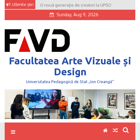
Skip
Ultimile știri
O nouă generație de creatori la UPSC!
to
Sunday, Aug 9, 2026
content
Facultatea Arte Vizuale și
Design
Universitatea Pedagogică de Stat „Ion Creangă”