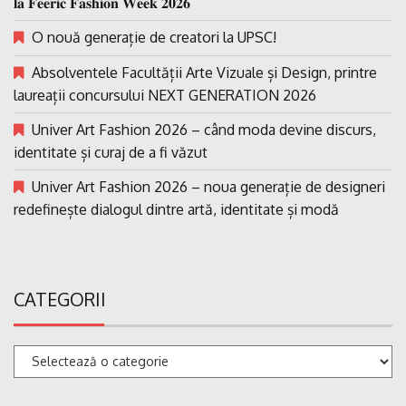
𝐥𝐚 𝐅𝐞𝐞𝐫𝐢𝐜 𝐅𝐚𝐬𝐡𝐢𝐨𝐧 𝐖𝐞𝐞𝐤 𝟐𝟎𝟐𝟔
O nouă generație de creatori la UPSC!
Absolventele Facultății Arte Vizuale și Design, printre
laureații concursului NEXT GENERATION 2026
Univer Art Fashion 2026 – când moda devine discurs,
identitate și curaj de a fi văzut
Univer Art Fashion 2026 – noua generație de designeri
redefinește dialogul dintre artă, identitate și modă
CATEGORII
Categorii