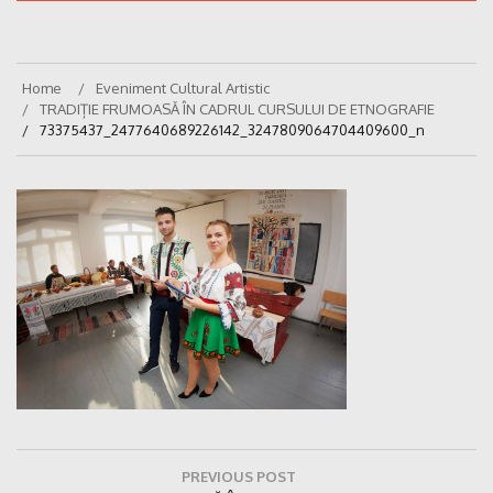
Home
Eveniment Cultural Artistic
TRADIȚIE FRUMOASĂ ÎN CADRUL CURSULUI DE ETNOGRAFIE
73375437_2477640689226142_3247809064704409600_n
Navigare
PREVIOUS POST
în