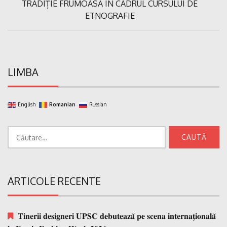
Previous
TRADIȚIE FRUMOASĂ ÎN CADRUL CURSULUI DE
articole
Post:
ETNOGRAFIE
LIMBA
English
Romanian
Russian
Caută
după:
ARTICOLE RECENTE
𝐓𝐢𝐧𝐞𝐫𝐢𝐢 𝐝𝐞𝐬𝐢𝐠𝐧𝐞𝐫𝐢 𝐔𝐏𝐒𝐂 𝐝𝐞𝐛𝐮𝐭𝐞𝐚𝐳𝐚̆ 𝐩𝐞 𝐬𝐜𝐞𝐧𝐚 𝐢𝐧𝐭𝐞𝐫𝐧𝐚𝐭̗𝐢𝐨𝐧𝐚𝐥𝐚̆