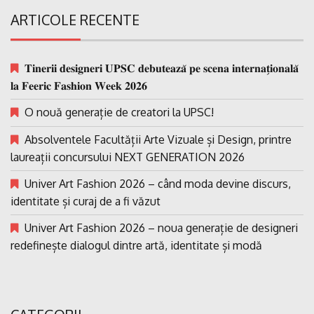
ARTICOLE RECENTE
𝐓𝐢𝐧𝐞𝐫𝐢𝐢 𝐝𝐞𝐬𝐢𝐠𝐧𝐞𝐫𝐢 𝐔𝐏𝐒𝐂 𝐝𝐞𝐛𝐮𝐭𝐞𝐚𝐳𝐚̆ 𝐩𝐞 𝐬𝐜𝐞𝐧𝐚 𝐢𝐧𝐭𝐞𝐫𝐧𝐚𝐭̗𝐢𝐨𝐧𝐚𝐥𝐚̆
𝐥𝐚 𝐅𝐞𝐞𝐫𝐢𝐜 𝐅𝐚𝐬𝐡𝐢𝐨𝐧 𝐖𝐞𝐞𝐤 𝟐𝟎𝟐𝟔
O nouă generație de creatori la UPSC!
Absolventele Facultății Arte Vizuale și Design, printre
laureații concursului NEXT GENERATION 2026
Univer Art Fashion 2026 – când moda devine discurs,
identitate și curaj de a fi văzut
Univer Art Fashion 2026 – noua generație de designeri
redefinește dialogul dintre artă, identitate și modă