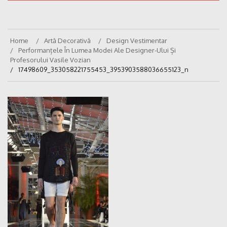
Home
Artă Decorativă
Design Vestimentar
Performanțele În Lumea Modei Ale Designer-Ului Și
Profesorului Vasile Vozian
17498609_353058221755453_3953903588036655123_n