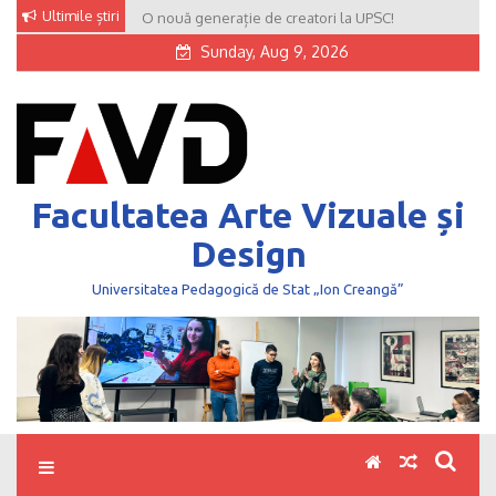
Skip
Ultimile știri
O nouă generație de creatori la UPSC!
to
Sunday, Aug 9, 2026
content
Facultatea Arte Vizuale și
Design
Universitatea Pedagogică de Stat „Ion Creangă”