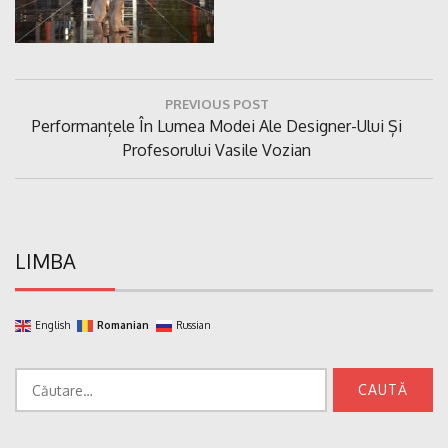
Navigare
PREVIOUS POST
în
Previous
Performanțele În Lumea Modei Ale Designer-Ului Și
articole
Post:
Profesorului Vasile Vozian
LIMBA
English
Romanian
Russian
Caută
după: