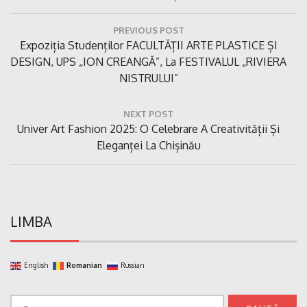
Navigare
PREVIOUS POST
în
Previous
Expoziția Studenților FACULTĂȚII ARTE PLASTICE ȘI
articole
Post:
DESIGN, UPS „ION CREANGĂ”, La FESTIVALUL „RIVIERA
NISTRULUI”
NEXT POST
Next
Univer Art Fashion 2025: O Celebrare A Creativității Și
Post:
Eleganței La Chișinău
LIMBA
English
Romanian
Russian
Caută