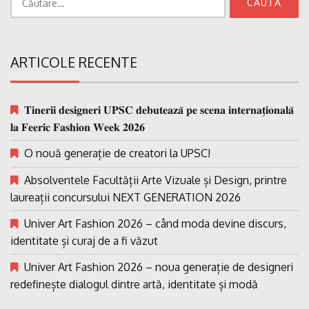
după:
ARTICOLE RECENTE
𝐓𝐢𝐧𝐞𝐫𝐢𝐢 𝐝𝐞𝐬𝐢𝐠𝐧𝐞𝐫𝐢 𝐔𝐏𝐒𝐂 𝐝𝐞𝐛𝐮𝐭𝐞𝐚𝐳𝐚̆ 𝐩𝐞 𝐬𝐜𝐞𝐧𝐚 𝐢𝐧𝐭𝐞𝐫𝐧𝐚𝐭̗𝐢𝐨𝐧𝐚𝐥𝐚̆
𝐥𝐚 𝐅𝐞𝐞𝐫𝐢𝐜 𝐅𝐚𝐬𝐡𝐢𝐨𝐧 𝐖𝐞𝐞𝐤 𝟐𝟎𝟐𝟔
O nouă generație de creatori la UPSC!
Absolventele Facultății Arte Vizuale și Design, printre
laureații concursului NEXT GENERATION 2026
Univer Art Fashion 2026 – când moda devine discurs,
identitate și curaj de a fi văzut
Univer Art Fashion 2026 – noua generație de designeri
redefinește dialogul dintre artă, identitate și modă