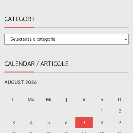
CATEGORII
Categorii
CALENDAR / ARTICOLE
AUGUST 2026
L
Ma
Mi
J
V
S
D
1
2
3
4
5
6
7
8
9