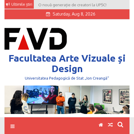
Skip
Ultimile știri
O nouă generație de creatori la UPSC!
to
Saturday, Aug 8, 2026
content
Facultatea Arte Vizuale și
Design
Universitatea Pedagogică de Stat „Ion Creangă”