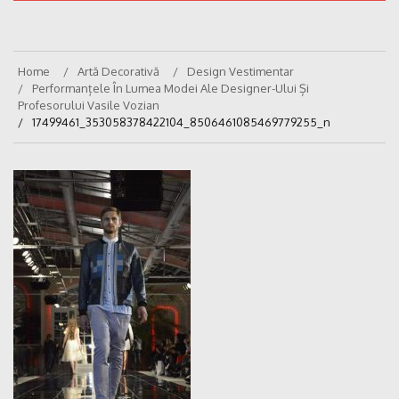
Home
Artă Decorativă
Design Vestimentar
Performanțele În Lumea Modei Ale Designer-Ului Și
Profesorului Vasile Vozian
17499461_353058378422104_8506461085469779255_n