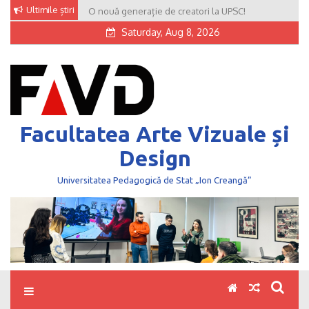
Skip
Ultimile știri
O nouă generație de creatori la UPSC!
to
Saturday, Aug 8, 2026
content
Facultatea Arte Vizuale și
Design
Universitatea Pedagogică de Stat „Ion Creangă”