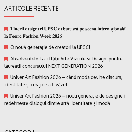
ARTICOLE RECENTE
𝐓𝐢𝐧𝐞𝐫𝐢𝐢 𝐝𝐞𝐬𝐢𝐠𝐧𝐞𝐫𝐢 𝐔𝐏𝐒𝐂 𝐝𝐞𝐛𝐮𝐭𝐞𝐚𝐳𝐚̆ 𝐩𝐞 𝐬𝐜𝐞𝐧𝐚 𝐢𝐧𝐭𝐞𝐫𝐧𝐚𝐭̗𝐢𝐨𝐧𝐚𝐥𝐚̆
𝐥𝐚 𝐅𝐞𝐞𝐫𝐢𝐜 𝐅𝐚𝐬𝐡𝐢𝐨𝐧 𝐖𝐞𝐞𝐤 𝟐𝟎𝟐𝟔
O nouă generație de creatori la UPSC!
Absolventele Facultății Arte Vizuale și Design, printre
laureații concursului NEXT GENERATION 2026
Univer Art Fashion 2026 – când moda devine discurs,
identitate și curaj de a fi văzut
Univer Art Fashion 2026 – noua generație de designeri
redefinește dialogul dintre artă, identitate și modă