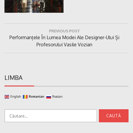
Navigare
PREVIOUS POST
în
Previous
Performanțele În Lumea Modei Ale Designer-Ului Și
articole
Post:
Profesorului Vasile Vozian
LIMBA
English
Romanian
Russian
Caută
după: