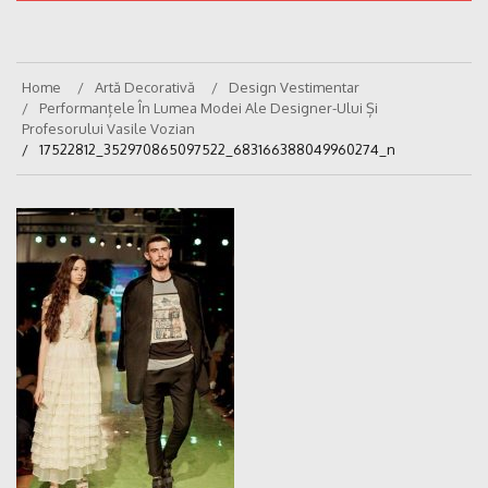
Home
Artă Decorativă
Design Vestimentar
Performanțele În Lumea Modei Ale Designer-Ului Și
Profesorului Vasile Vozian
17522812_352970865097522_683166388049960274_n