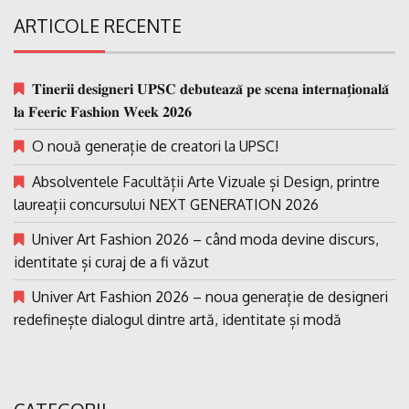
ARTICOLE RECENTE
𝐓𝐢𝐧𝐞𝐫𝐢𝐢 𝐝𝐞𝐬𝐢𝐠𝐧𝐞𝐫𝐢 𝐔𝐏𝐒𝐂 𝐝𝐞𝐛𝐮𝐭𝐞𝐚𝐳𝐚̆ 𝐩𝐞 𝐬𝐜𝐞𝐧𝐚 𝐢𝐧𝐭𝐞𝐫𝐧𝐚𝐭̗𝐢𝐨𝐧𝐚𝐥𝐚̆
𝐥𝐚 𝐅𝐞𝐞𝐫𝐢𝐜 𝐅𝐚𝐬𝐡𝐢𝐨𝐧 𝐖𝐞𝐞𝐤 𝟐𝟎𝟐𝟔
O nouă generație de creatori la UPSC!
Absolventele Facultății Arte Vizuale și Design, printre
laureații concursului NEXT GENERATION 2026
Univer Art Fashion 2026 – când moda devine discurs,
identitate și curaj de a fi văzut
Univer Art Fashion 2026 – noua generație de designeri
redefinește dialogul dintre artă, identitate și modă