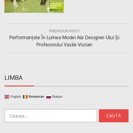
Navigare
PREVIOUS POST
în
Previous
Performanțele În Lumea Modei Ale Designer-Ului Și
articole
Post:
Profesorului Vasile Vozian
LIMBA
English
Romanian
Russian
Caută
după: