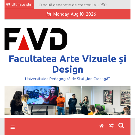
Skip
Ultimile știri
O nouă generație de creatori la UPSC!
to
Monday, Aug 10, 2026
content
Facultatea Arte Vizuale și
Design
Universitatea Pedagogică de Stat „Ion Creangă”