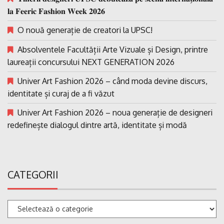
𝐥𝐚 𝐅𝐞𝐞𝐫𝐢𝐜 𝐅𝐚𝐬𝐡𝐢𝐨𝐧 𝐖𝐞𝐞𝐤 𝟐𝟎𝟐𝟔
O nouă generație de creatori la UPSC!
Absolventele Facultății Arte Vizuale și Design, printre
laureații concursului NEXT GENERATION 2026
Univer Art Fashion 2026 – când moda devine discurs,
identitate și curaj de a fi văzut
Univer Art Fashion 2026 – noua generație de designeri
redefinește dialogul dintre artă, identitate și modă
CATEGORII
Categorii