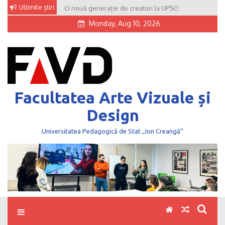
Skip
Ultimile știri
O nouă generație de creatori la UPSC!
to
Monday, Aug 10, 2026
content
Facultatea Arte Vizuale și
Design
Universitatea Pedagogică de Stat „Ion Creangă”