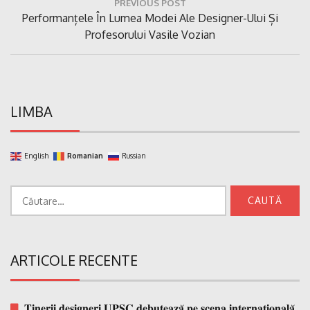
PREVIOUS POST
în
Previous
Performanțele În Lumea Modei Ale Designer-Ului Și
articole
Post:
Profesorului Vasile Vozian
LIMBA
English
Romanian
Russian
Caută
după:
ARTICOLE RECENTE
𝐓𝐢𝐧𝐞𝐫𝐢𝐢 𝐝𝐞𝐬𝐢𝐠𝐧𝐞𝐫𝐢 𝐔𝐏𝐒𝐂 𝐝𝐞𝐛𝐮𝐭𝐞𝐚𝐳𝐚̆ 𝐩𝐞 𝐬𝐜𝐞𝐧𝐚 𝐢𝐧𝐭𝐞𝐫𝐧𝐚𝐭̗𝐢𝐨𝐧𝐚𝐥𝐚̆