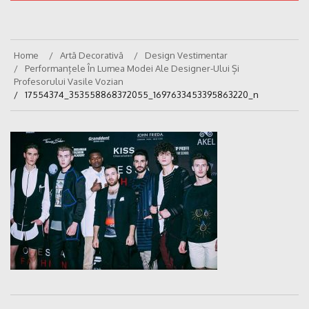
Home
Artă Decorativă
Design Vestimentar
Performanțele În Lumea Modei Ale Designer-Ului Și
Profesorului Vasile Vozian
17554374_353558868372055_1697633453395863220_n
Navigare