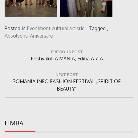
Posted in
Eveniment cultural artistic
Tagged ,
Absolvenți
Aniversare
Navigare
PREVIOUS POST
în
Previous
Festivalul IA MANIA, Ediția A 7-A
articole
Post:
NEXT POST
Next
ROMANIA INFO FASHION FESTIVAL „SPIRIT OF
Post:
BEAUTY”
LIMBA