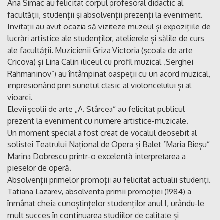
Ana Simac au felicitat corpul profesoral didactic al
facultății, studenții și absolvenții prezenți la eveniment.
Invitații au avut ocazia să viziteze muzeul și expozițiile de
lucrări artistice ale studenților, atelierele și sălile de curs
ale facultății. Muzicienii Griza Victoria (școala de arte
Cricova) și Lina Calin (liceul cu profil muzical „Serghei
Rahmaninov”) au întâmpinat oaspeții cu un acord muzical,
impresionând prin sunetul clasic al violoncelului și al
vioarei.
Elevii școlii de arte „A. Stârcea” au felicitat publicul
prezent la eveniment cu numere artistice-muzicale.
Un moment special a fost creat de vocalul deosebit al
solistei Teatrului Național de Opera și Balet “Maria Bieșu”
Marina Dobrescu printr-o excelentă interpretarea a
pieselor de operă.
Absolvenții primelor promoții au felicitat actualii studenți.
Tatiana Lazarev, absolventa primii promoției (1984) a
înmânat cheia cunoștințelor studenților anul I, urându-le
mult succes în continuarea studiilor de calitate și