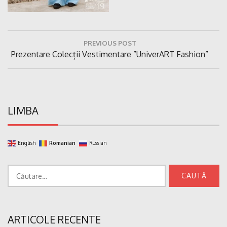
Navigare
PREVIOUS POST
în
Previous
Prezentare Colecții Vestimentare ”UniverART Fashion”
articole
Post:
LIMBA
English
Romanian
Russian
Caută
după:
ARTICOLE RECENTE