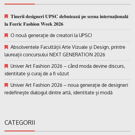
𝐓𝐢𝐧𝐞𝐫𝐢𝐢 𝐝𝐞𝐬𝐢𝐠𝐧𝐞𝐫𝐢 𝐔𝐏𝐒𝐂 𝐝𝐞𝐛𝐮𝐭𝐞𝐚𝐳𝐚̆ 𝐩𝐞 𝐬𝐜𝐞𝐧𝐚 𝐢𝐧𝐭𝐞𝐫𝐧𝐚𝐭̗𝐢𝐨𝐧𝐚𝐥𝐚̆
𝐥𝐚 𝐅𝐞𝐞𝐫𝐢𝐜 𝐅𝐚𝐬𝐡𝐢𝐨𝐧 𝐖𝐞𝐞𝐤 𝟐𝟎𝟐𝟔
O nouă generație de creatori la UPSC!
Absolventele Facultății Arte Vizuale și Design, printre
laureații concursului NEXT GENERATION 2026
Univer Art Fashion 2026 – când moda devine discurs,
identitate și curaj de a fi văzut
Univer Art Fashion 2026 – noua generație de designeri
redefinește dialogul dintre artă, identitate și modă
CATEGORII