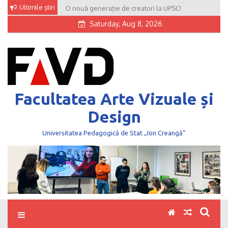
Skip
Ultimile știri
O nouă generație de creatori la UPSC!
to
Saturday, Aug 8, 2026
content
Facultatea Arte Vizuale și
Design
Universitatea Pedagogică de Stat „Ion Creangă”