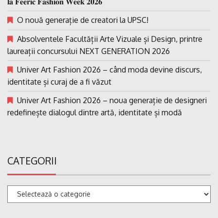
𝐥𝐚 𝐅𝐞𝐞𝐫𝐢𝐜 𝐅𝐚𝐬𝐡𝐢𝐨𝐧 𝐖𝐞𝐞𝐤 𝟐𝟎𝟐𝟔
O nouă generație de creatori la UPSC!
Absolventele Facultății Arte Vizuale și Design, printre
laureații concursului NEXT GENERATION 2026
Univer Art Fashion 2026 – când moda devine discurs,
identitate și curaj de a fi văzut
Univer Art Fashion 2026 – noua generație de designeri
redefinește dialogul dintre artă, identitate și modă
CATEGORII
Categorii