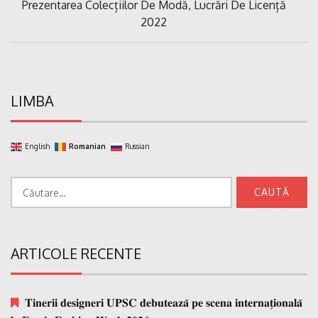
Previous
Prezentarea Colecțiilor De Modă, Lucrări De Licență
articole
Post:
2022
LIMBA
English
Romanian
Russian
Caută
după:
ARTICOLE RECENTE
𝐓𝐢𝐧𝐞𝐫𝐢𝐢 𝐝𝐞𝐬𝐢𝐠𝐧𝐞𝐫𝐢 𝐔𝐏𝐒𝐂 𝐝𝐞𝐛𝐮𝐭𝐞𝐚𝐳𝐚̆ 𝐩𝐞 𝐬𝐜𝐞𝐧𝐚 𝐢𝐧𝐭𝐞𝐫𝐧𝐚𝐭̗𝐢𝐨𝐧𝐚𝐥𝐚̆