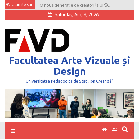
Skip
Ultimile știri
O nouă generație de creatori la UPSC!
to
Saturday, Aug 8, 2026
content
Facultatea Arte Vizuale și
Design
Universitatea Pedagogică de Stat „Ion Creangă”