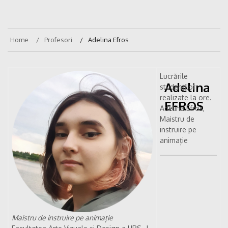
Home
Profesori
Adelina Efros
Lucrările
Adelina
studenților
realizate la ore.
EFROS
Adelina Efros,
Maistru de
instruire pe
animație
Maistru de instruire pe animație