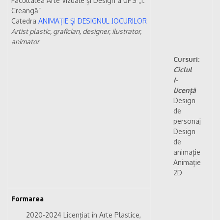
Facultatea Arte Vizuale și Design a UPS „I.
Creangă”
Catedra
ANIMAȚIE ȘI DESIGNUL JOCURILOR
Artist plastic, grafician, designer, ilustrator,
animator
Cursuri:
Ciclul
I-
licență
Design
de
personaj
Design
de
animație
Animație
2D
Formarea
2020-2024 Licențiat în Arte Plastice,