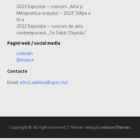
2023 Expoziție – concurs „Arta și
Mitopoetica orașului – 2023” Ediția a
IV-a
2022 Expoziție – concurs de artă
contemporană „Te Salut Chișinău”
Pagini web / social media
Linkedin
Behance
Contacte
Email:
efros.adelina@upsc.md
Copyright © All right reserved.
|
Theme: eMag by
eVisionThemes