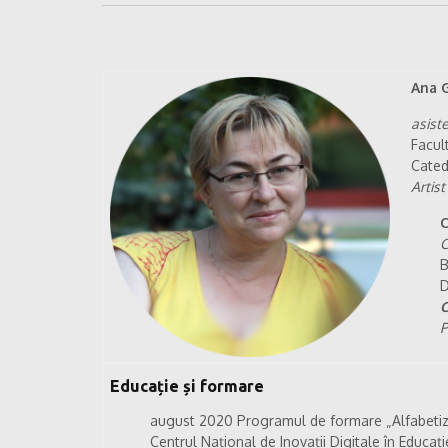
Ana 
asiste
Facul
Cate
Artist
C
C
B
D
C
P
Educație și formare
august 2020 Programul de formare „Alfabetiz
Centrul Național de Inovații Digitale în Educație 