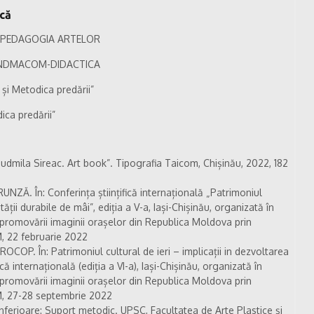
ică
 ȘI PEDAGOGIA ARTELOR
re INDMACOM-DIDACTICA
și Metodica predării”
ica predării”
iudmila Sireac. Art book”. Tipografia Taicom, Chișinău, 2022, 182
ZĂ. În: Conferința științifică internațională „Patrimoniul
tății durabile de mâi”, ediția a V-a, Iași-Chișinău, organizată în
promovării imaginii orașelor din Republica Moldova prin
ȘM, 22 februarie 2022
OP. În: Patrimoniul cultural de ieri – implicații in dezvoltarea
că internațională (ediția a VI-a), Iași-Chișinău, organizată în
promovării imaginii orașelor din Republica Moldova prin
AȘM, 27-28 septembrie 2022
ferioare: Suport metodic. UPSC, Facultatea de Arte Plastice şi