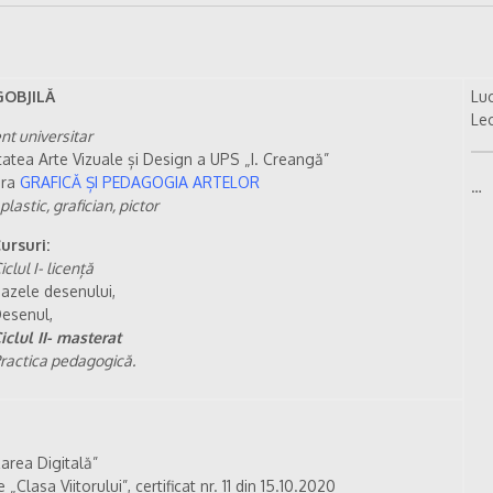
GOBJILĂ
Luc
Le
nt universitar
tatea Arte Vizuale și Design a UPS „I. Creangă”
dra
GRAFICĂ ȘI PEDAGOGIA ARTELOR
…
 plastic, grafician, pictor
ursuri:
iclul I- licență
azele desenului,
esenul,
iclul II- masterat
ractica pedagogică.
area Digitală”
„Clasa Viitorului”, certificat nr. 11 din 15.10.2020