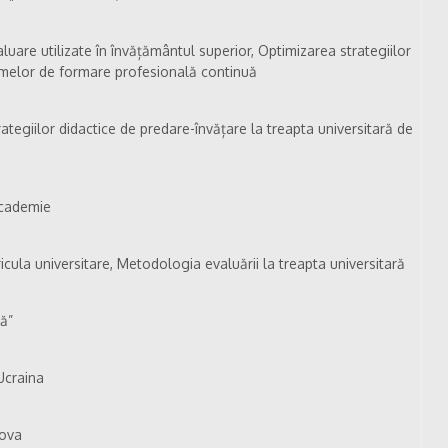
aluare utilizate în învățământul superior, Optimizarea strategiilor
amelor de formare profesională continuă
ategiilor didactice de predare-învățare la treapta universitară de
Academie
icula universitare, Metodologia evaluării la treapta universitară
ă”
 Ucraina
dova