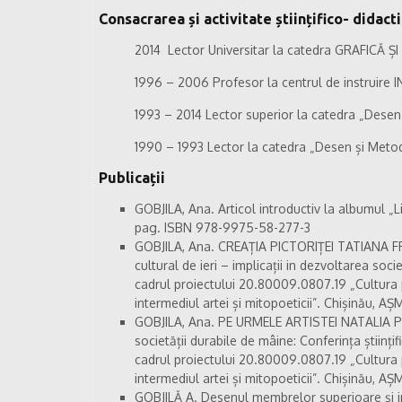
Consacrarea și activitate științifico- didact
2014
Lector Universitar la catedra GRAFICĂ
1996 – 2006
Profesor la centrul de instrui
1993 – 2014
Lector superior la catedra „Desen 
1990 – 1993
Lector la catedra „Desen și Metod
Publicații
GOBJILA, Ana. Articol introductiv la albumul „L
pag. ISBN 978-9975-58-277-3
GOBJILA, Ana. CREAȚIA PICTORIȚEI TATIANA FRUN
cultural de ieri – implicații in dezvoltarea socie
cadrul proiectului 20.80009.0807.19 „Cultura 
intermediul artei și mitopoeticii”. Chișinău, A
GOBJILA, Ana. PE URMELE ARTISTEI NATALIA PROC
societății durabile de mâine: Conferința științifi
cadrul proiectului 20.80009.0807.19 „Cultura 
intermediul artei și mitopoeticii”. Chișinău, 
GOBJILĂ A. Desenul membrelor superioare și in