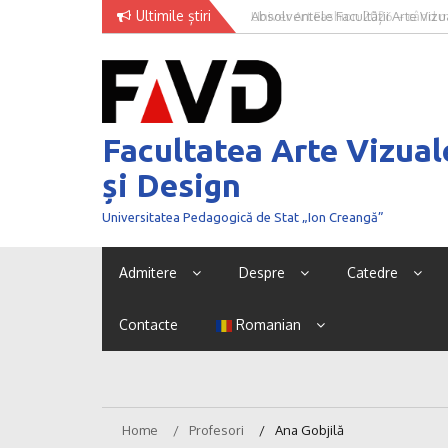
Skip
Ultimile știri
Absolventele Facultății Arte Vizua
Univer Art Fashion 2026 – când m
to
concursului NEXT GENERATION 
curaj de a fi văzut
content
Facultatea Arte Vizual
și Design
Universitatea Pedagogică de Stat „Ion Creangă”
Admitere
Despre
Catedre
Contacte
Romanian
Home
Profesori
Ana Gobjilă