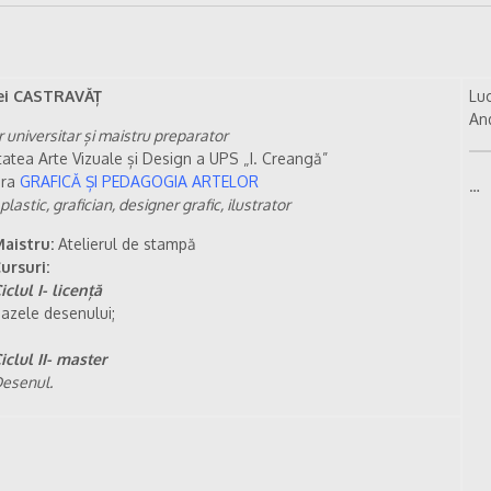
ei CASTRAVĂȚ
Luc
And
 universitar și maistru preparator
tatea Arte Vizuale și Design a UPS „I. Creangă”
dra
GRAFICĂ ȘI PEDAGOGIA ARTELOR
…
 plastic, grafician, designer grafic, ilustrator
aistru:
Atelierul de stampă
ursuri:
iclul I- licență
azele desenului;
iclul II- master
esenul.