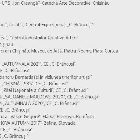
 UPS „Ion Creangă”, Catedra Arte Decorative, Chișinău
i”, locul III, Centrul Expozițional „C. Brâncuși”
ea”, Centrul Industriilor Creative Artcor
hișinău
tici din Chișinău, Muzeul de Artă, Piatra-Neamț, Piața Curtea
 „AUTUMNALA 2021”, CE „C. Brâncuși”
E „C. Brâncuși”
andru Bernardazzi în viziunea tinerilor artiști”
„CHIȘINĂU 585”, CE „C. Brâncuși”
ilei Naționale a Culturii”, CE „C. Brâncuși”
ă „SALOANELE MOLDOVEI 2020”, CE „C. Brâncuși”
ă „AUTUMNALA 2020”, CE „C. Brâncuși”
E „C. Brâncuși”
ptură „Vasile Grigore”, Hârsa, Prahova, România
HOVA AUTUMN 2017”, Zelina, Slovacia
 CE „C. Brâncuși”
 „C. Brâncuși”