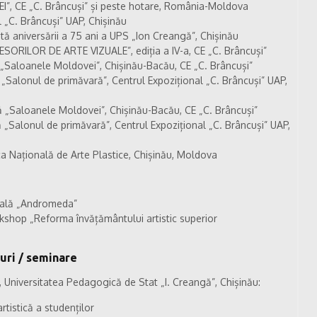
, CE „C. Brâncuși” și peste hotare, România-Moldova
l „C. Brâncuși” UAP, Chișinău
ată aniversării a 75 ani a UPS „Ion Creangă”, Chișinău
SORILOR DE ARTE VIZUALE”, ediția a IV-a, CE „C. Brâncuși”
„Saloanele Moldovei”, Chișinău-Bacău, CE „C. Brâncuși”
Salonul de primăvară”, Centrul Expozițional „C. Brâncuși” UAP,
„Saloanele Moldovei”, Chișinău-Bacău, CE „C. Brâncuși”
Salonul de primăvară”, Centrul Expozițional „C. Brâncuși” UAP,
eca Națională de Arte Plastice, Chișinău, Moldova
urală „Andromeda”
kshop „Reforma învățământului artistic superior
-uri / seminare
, Universitatea Pedagogică de Stat „I. Creangă”, Chișinău:
rtistică a studenților