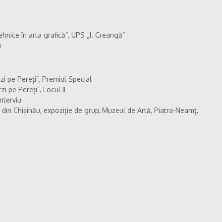
tehnice în arta grafică”, UPS „I. Creangă”
i
zi pe Pereți”, Premiul Special
i pe Pereți”, Locul II
nterviu
ci din Chișinău, expoziție de grup, Muzeul de Artă, Piatra-Neamț,