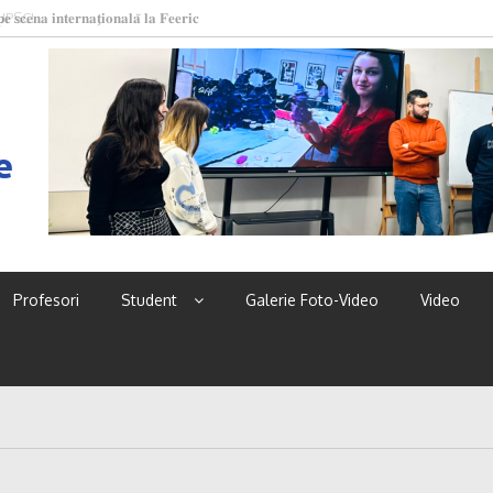
 𝐬𝐜𝐞𝐧𝐚 𝐢𝐧𝐭𝐞𝐫𝐧𝐚𝐭̗𝐢𝐨𝐧𝐚𝐥𝐚̆ 𝐥𝐚 𝐅𝐞𝐞𝐫𝐢𝐜
 UPSC!
e
Profesori
Student
Galerie Foto-Video
Video