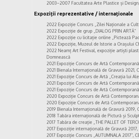
2003–2007 Facultatea Arte Plastice și Design,
Expoziții reprezentative / internaționale
2022 Expoziție Concurs „Zilei Naționale a Culturi
2022 Expoziție de grup „DIALOG PRIN ARTĂ”
2022 Expoziție cu licitație online „Pictează Pac
2022 Expoziție, Muzeul de Istorie a Orașului C
2022 Neamț Art Festival, expoziție artiști plas
Domnească
2021 Expoziție Concurs de Artă Contemporană
2021 Bienala Internațională de Gravură 2021, C
2021 Expoziție Concurs de Artă „Creația lui Alex
2021 Expoziție Concurs de Artă Contemporană 
2021 Expoziție Concurs de Artă Contemporană „Z
2020 Expoziție Concurs de Artă Contemporan
2020 Expoziție Concurs de Artă Contemporan
2019 Bienala Internațională de Gravură 2019, C
2018 Tabăra internațională de Pictură și Scul
2017 Tabăra de creație „THE PALLET OF TERC
2017 Expoziție internațională de Gravură 2017,
2017 Expoziție Concurs „AUTUMNALA 2017”, CE