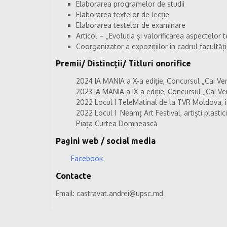
Elaborarea programelor de studii
Elaborarea textelor de lecție
Elaborarea testelor de examinare
Articol – „Evoluția și valorificarea aspectelor 
Coorganizator a expozițiilor în cadrul facultăți
Premii/ Distincții/ Titluri onorifice
2024 IA MANIA a X-a ediție, Concursul „Cai Ver
2023 IA MANIA a IX-a ediție, Concursul „Cai Verz
2022 Locul I TeleMatinal de la TVR Moldova, i
2022 Locul I Neamț Art Festival, artiști plasti
Piața Curtea Domnească
Pagini web / social media
Facebook
Contacte
Email:
castravat.andrei@upsc.md