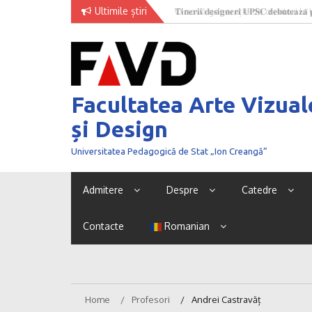
Skip
Ultimile știri
𝐓𝐢𝐧𝐞𝐫𝐢𝐢 𝐝𝐞𝐬𝐢𝐠𝐧𝐞𝐫𝐢 𝐔𝐏𝐒𝐂 𝐝𝐞𝐛𝐮𝐭𝐞𝐚𝐳𝐚̆ 𝐩
O nouă generație de creatori la
to
𝐅𝐚𝐬𝐡𝐢𝐨𝐧 𝐖𝐞𝐞𝐤 𝟐𝟎𝟐𝟔
content
Facultatea Arte Vizual
și Design
Universitatea Pedagogică de Stat „Ion Creangă”
Admitere
Despre
Catedre
Contacte
Romanian
Home
Profesori
Andrei Castravăț