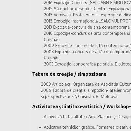
2016 Expoziție Concurs „SALOANELE MOLDOVEI”
2015 Salonul profesorilor, Centrul Expoziționa
2015 Vernisajul Profesorilor – expoziție dedic
2015 Expoziție internațională „SALONUL PROFE
2013 Expoziție-concurs de artă contemporană 
2010 Expoziție-concurs de artă contemporană „
Chișinău
2009 Expoziție-concurs de artă contemporană 
2008 Expoziție-concurs de artă contemporană „
Chișinău
2003 Expoziție iconografică pe sticlă, Bibliot
Tabere de creație / simpozioane
2008 Art obiect. Organizată de Asociația Cult
2006 Tabără de creație, simpozion- atelier, wor
și perspectivele ei”, Chișinău, R. Moldova
Activitatea științifico-artistică / Workshop
Activează la facultatea Arte Plastice și Design
Aplicarea tehnicilor grafice. Formarea creativ-a