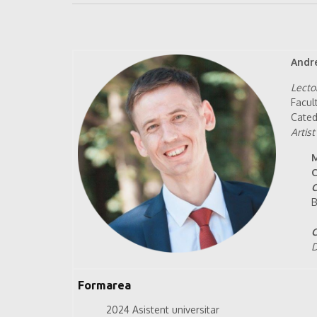
Andr
Lector
Facul
Cate
Artist
M
C
C
B
C
D
Formarea
2024 Asistent universitar