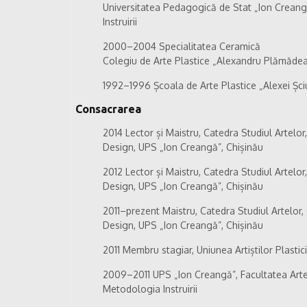
Universitatea Pedagogică de Stat „Ion Creangă”
Instruirii
2000–2004 Specialitatea Ceramică
Colegiu de Arte Plastice „Alexandru Plămădeal
1992–1996 Școala de Arte Plastice „Alexei Șci
Consacrarea
2014 Lector și Maistru, Catedra Studiul Artelor,
Design, UPS „Ion Creangă”, Chișinău
2012 Lector și Maistru, Catedra Studiul Artelor,
Design, UPS „Ion Creangă”, Chișinău
2011–prezent Maistru, Catedra Studiul Artelor, G
Design, UPS „Ion Creangă”, Chișinău
2011 Membru stagiar, Uniunea Artiștilor Plasti
2009–2011 UPS „Ion Creangă”, Facultatea Arte P
Metodologia Instruirii