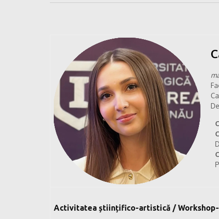
C
ma
Fa
Ca
De
C
C
D
C
P
Activitatea științifico-artistică / Workshop