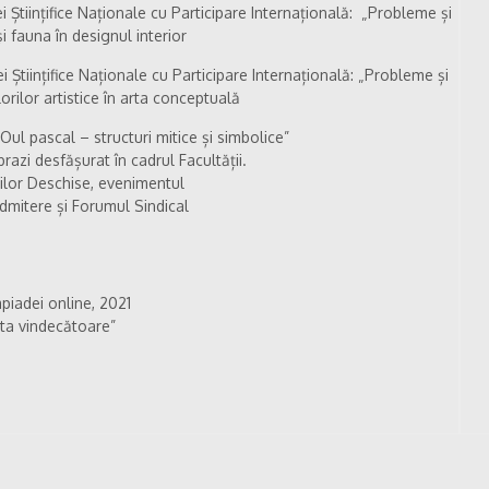
 Științifice Naționale cu Participare Internațională: „Probleme și
i fauna în designul interior
 Științifice Naționale cu Participare Internațională: „Probleme și
orilor artistice în arta conceptuală
Oul pascal – structuri mitice și simbolice”
razi desfășurat în cadrul Facultății.
șilor Deschise, evenimentul
dmitere și Forumul Sindical
impiadei online, 2021
rta vindecătoare”