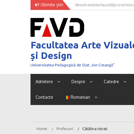
Skip
Ultimile știri
Absolventele Facultății Arte Vizua
Univer Art Fashion 2026 – când m
to
concursului NEXT GENERATION 
curaj de a fi văzut
content
Facultatea Arte Vizual
și Design
Universitatea Pedagogică de Stat „Ion Creangă”
Admitere
Despre
Catedre
Contacte
Romanian
Home
Profesori
Cătălina Istrati