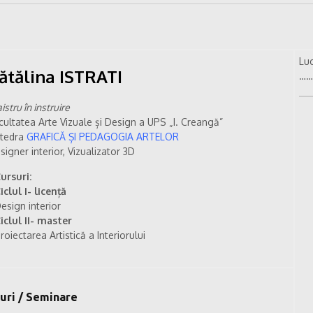
Luc
ătălina ISTRATI
……
istru în instruire
cultatea Arte Vizuale și Design a UPS „I. Creangă”
tedra
GRAFICĂ ȘI PEDAGOGIA ARTELOR
signer interior, Vizualizator 3D
ursuri:
iclul I- licență
esign interior
iclul II- master
roiectarea Artistică a Interiorului
-uri / Seminare