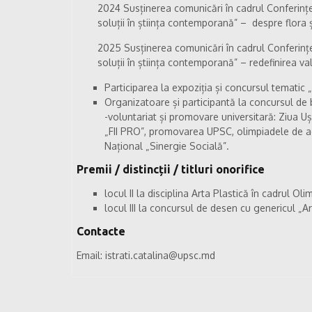
2024 Susținerea comunicări în cadrul Conferinței
soluții în știința contemporană” – despre flora ș
2025 Susținerea comunicări în cadrul Conferinței
soluții în știința contemporană” – redefinirea val
Participarea la expoziția și concursul tematic „
Organizatoare și participantă la concursul de b
-voluntariat și promovare universitară: Ziua U
„FII PRO”, promovarea UPSC, olimpiadele de a
Național „Sinergie Socială”.
Premii / distincții / titluri onorifice
locul II la disciplina Arta Plastică în cadrul Ol
locul III la concursul de desen cu genericul „A
Contacte
Email: istrati.catalina@upsc.md