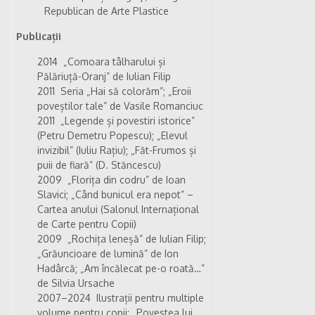
Republican de Arte Plastice
Publicații
2014 „Comoara tâlharului și
Pălăriuță-Oranj” de Iulian Filip
2011 Seria „Hai să colorăm”; „Eroii
poveștilor tale” de Vasile Romanciuc
2011 „Legende și povestiri istorice”
(Petru Demetru Popescu); „Elevul
invizibil” (Iuliu Rațiu); „Făt-Frumos și
puii de fiară” (D. Stăncescu)
2009 „Florița din codru” de Ioan
Slavici; „Când bunicul era nepot” –
Cartea anului (Salonul Internațional
de Carte pentru Copii)
2009 „Rochița leneșă” de Iulian Filip;
„Grăuncioare de lumină” de Ion
Hadârcă; „Am încălecat pe-o roată…”
de Silvia Ursache
2007–2024 Ilustrații pentru multiple
volume pentru copii: „Povestea lui