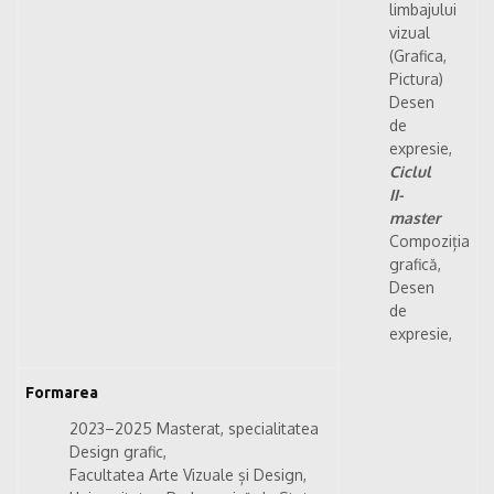
limbajului
vizual
(Grafica,
Pictura)
Desen
de
expresie,
Ciclul
II-
master
Compoziția
grafică,
Desen
de
expresie,
Formarea
2023–2025 Masterat, specialitatea
Design grafic,
Facultatea Arte Vizuale și Design,