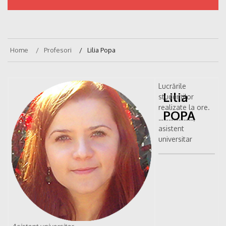
Home
Profesori
Lilia Popa
Lucrările
Lilia
studenților
realizate la ore.
POPA
…………………,
asistent
universitar