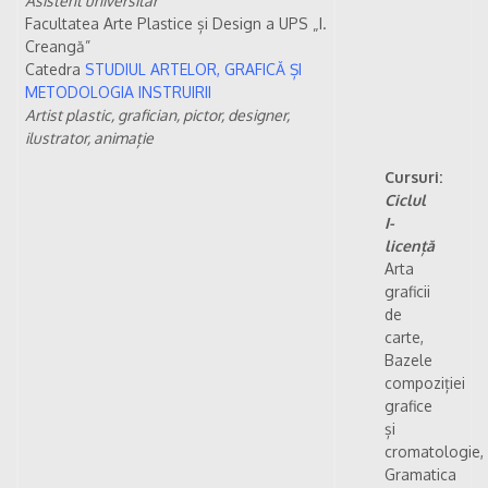
Asistent universitar
Facultatea Arte Plastice și Design a UPS „I.
Creangă”
Catedra
STUDIUL ARTELOR, GRAFICĂ ȘI
METODOLOGIA INSTRUIRII
Artist plastic, grafician, pictor, designer,
ilustrator, animație
Cursuri:
Ciclul
I-
licență
Arta
graficii
de
carte,
Bazele
compoziției
grafice
și
cromatologie,
Gramatica