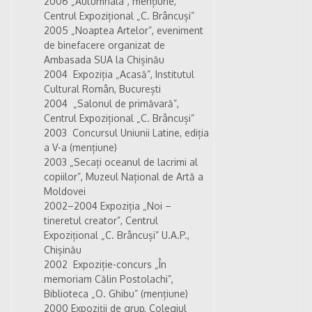
2006 „Autumnala”, mențiune,
Centrul Expozițional „C. Brâncuși”
2005 „Noaptea Artelor”, eveniment
de binefacere organizat de
Ambasada SUA la Chișinău
2004 Expoziția „Acasă”, Institutul
Cultural Român, București
2004 „Salonul de primăvară”,
Centrul Expozițional „C. Brâncuși”
2003 Concursul Uniunii Latine, ediția
a V-a (mențiune)
2003 „Secați oceanul de lacrimi al
copiilor”, Muzeul Național de Artă a
Moldovei
2002–2004 Expoziția „Noi –
tineretul creator”, Centrul
Expozițional „C. Brâncuși” U.A.P.,
Chișinău
2002 Expoziție-concurs „În
memoriam Călin Postolachi”,
Biblioteca „O. Ghibu” (mențiune)
2000 Expoziții de grup, Colegiul