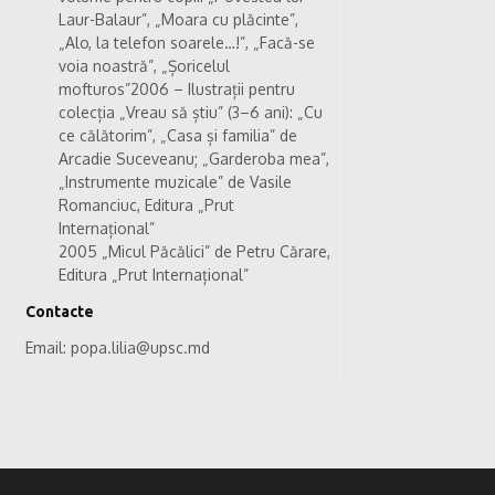
Laur-Balaur”, „Moara cu plăcinte”,
„Alo, la telefon soarele…!”, „Facă-se
voia noastră”, „Șoricelul
mofturos”2006 – Ilustrații pentru
colecția „Vreau să știu” (3–6 ani): „Cu
ce călătorim”, „Casa și familia” de
Arcadie Suceveanu; „Garderoba mea”,
„Instrumente muzicale” de Vasile
Romanciuc, Editura „Prut
Internațional”
2005 „Micul Păcălici” de Petru Cărare,
Editura „Prut Internațional”
Contacte
Email: popa.lilia@upsc.md