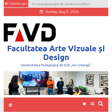
Skip
Ultimile știri
O nouă generație de creatori la UPSC!
to
Sunday, Aug 9, 2026
content
Facultatea Arte Vizuale și
Design
Universitatea Pedagogică de Stat „Ion Creangă”