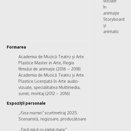
vizuale
în
animație
Storyboard
și
animatic
Formarea
Academia de Muzică Teatru și Arte
Plastice Master in Arte, Regia
filmului de animație (2016 – 2018)
Academia de Muzică Teatru și Arte
Plastice Licențiată în Arte audio-
vizuale, specialitatea Multimedia,
sunet, montaj (2012 – 2016)
Expoziții personale
„Fata mamei”
scurtmetraj 2025.
Scenaristă, regizoare, producătoare
„Țară mică cu inimă mare”