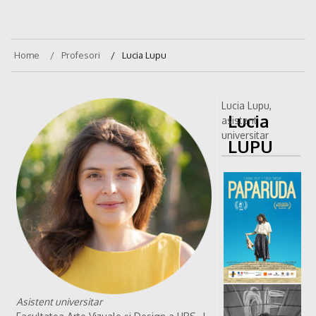
Home
Profesori
Lucia Lupu
Lucia Lupu,
Lucia
asistent
universitar
LUPU
Asistent universitar