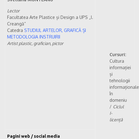
Lector
Facultatea Arte Plastice și Design a UPS „I.
Creangă”
Catedra
STUDIUL ARTELOR, GRAFICĂ ȘI
METODOLOGIA INSTRUIRII
Artist plastic, grafician, pictor
Cursuri:
Cultura
informației
și
tehnologii
informaționale
în
domeniu
/
Ciclul
I-
licență
Pagini web / social media