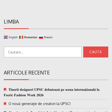
LIMBA
English
Romanian
Russian
Caută
după:
ARTICOLE RECENTE
𝐓𝐢𝐧𝐞𝐫𝐢𝐢 𝐝𝐞𝐬𝐢𝐠𝐧𝐞𝐫𝐢 𝐔𝐏𝐒𝐂 𝐝𝐞𝐛𝐮𝐭𝐞𝐚𝐳𝐚̆ 𝐩𝐞 𝐬𝐜𝐞𝐧𝐚 𝐢𝐧𝐭𝐞𝐫𝐧𝐚𝐭̗𝐢𝐨𝐧𝐚𝐥𝐚̆ 𝐥𝐚
𝐅𝐞𝐞𝐫𝐢𝐜 𝐅𝐚𝐬𝐡𝐢𝐨𝐧 𝐖𝐞𝐞𝐤 𝟐𝟎𝟐𝟔
O nouă generație de creatori la UPSC!