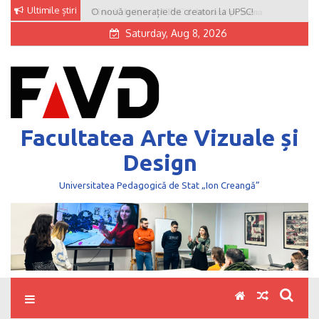
Skip
Ultimile știri
O nouă generație de creatori la UPSC!
to
Saturday, Aug 8, 2026
content
Facultatea Arte Vizuale și
Design
Universitatea Pedagogică de Stat „Ion Creangă”