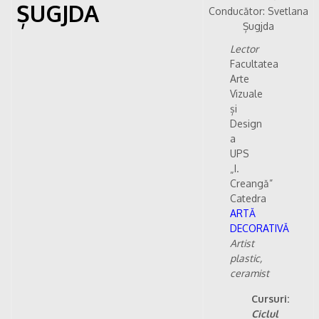
ȘUGJDA
Conducător: Svetlana
Șugjda
Lector
Facultatea
Arte
Vizuale
și
Design
a
UPS
„I.
Creangă”
Catedra
ARTĂ
DECORATIVĂ
Artist
plastic,
ceramist
Cursuri:
Ciclul