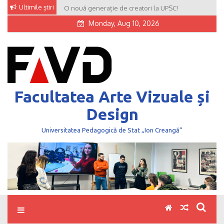
Skip
Ultimile știri
O nouă generație de creatori la UPSC!
to
Monday, Aug 10, 2026
content
Facultatea Arte Vizuale și
Design
Universitatea Pedagogică de Stat „Ion Creangă”