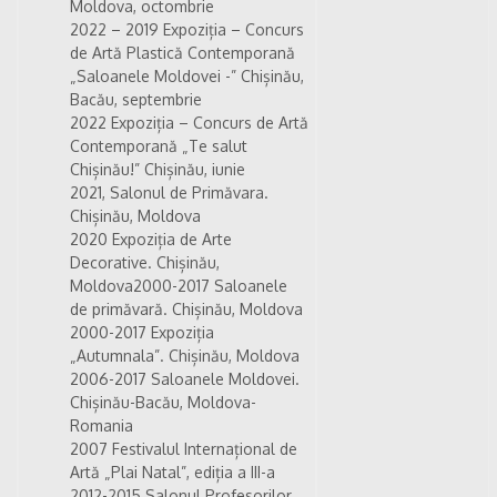
Moldova, octombrie
2022 – 2019 Expoziția – Concurs
de Artă Plastică Contemporană
„Saloanele Moldovei -” Chișinău,
Bacău, septembrie
2022 Expoziția – Concurs de Artă
Contemporană „Te salut
Chișinău!” Chișinău, iunie
2021, Salonul de Primăvara.
Chișinău, Moldova
2020
Expoziția de Arte
Decorative. Chișinău,
Moldova
2000-2017 Saloanele
de primăvară. Chișinău, Moldova
2000-2017 Expoziția
„Autumnala”. Chișinău, Moldova
2006-2017 Saloanele Moldovei.
Chișinău-Bacău, Moldova-
Romania
2007 Festivalul Internațional de
Artă „Plai Natal”,
ediția
a III-a
2012-2015 Salonul Profesorilor.