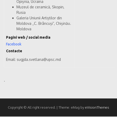
Opișnia, Ucraina
Muzeul de ceramică, Skopin,
Rusia
Galeria Uniunii Artiștilor din
Moldova „C. Brâncuși”, Chișinău.
Moldova
Pagini web / social media
Facebook
Contacte
Email:
sugjda.svetlana
@upsc.md
.
Copyright © All right reserved.
|
Theme: eMag by
eVisionThemes