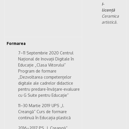
I-
licență
Ceramica
artistică.
Formarea
7–11 Septembrie 2020 Centrul
Național de Inovații Digitale în
Educație „Clasa Viitorului”
Program de formare
„Dezvoltarea competențelor
digitale ale cadrelor didactice
pentru predare-învățare-evaluare
cu G Suite pentru Educație”
11–30 Martie 2019 UPS „I.
Creangă” Curs de formare
continuă în Educația plastică
2016–2017 PS „I. Creangă”