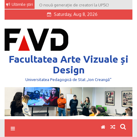
Skip
Ultimile știri
O nouă generație de creatori la UPSC!
to
Saturday, Aug 8, 2026
content
Facultatea Arte Vizuale și
Design
Universitatea Pedagogică de Stat „Ion Creangă”