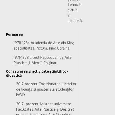
Tehnicile
picturii
în
acuarelă.
Formarea
1978-1984 Academia de Arte din Kiev,
specialitatea Pictură, Kiev, Ucraina
1971-1978 Liceul Republican de Arte
Plastice „I. Vieru”, Chișinău
Consacrarea și activitate științifico-
didactică
2017-prezent Coordonarea lucrărilor
de licență și master ale studenților
FAVD
2017 -prezent Asistent
universitar,
Facultatea Arte Plastice și Design (
prezent Facultatea Arte Vizuale și