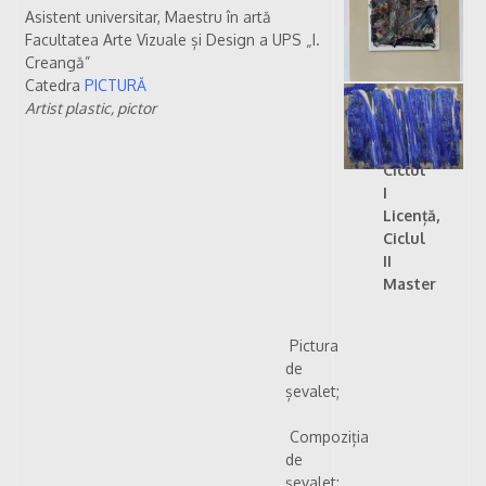
Asistent universitar, Maestru în artă
Facultatea Arte Vizuale și Design a UPS „I.
Creangă”
Catedra
PICTURĂ
Artist plastic, pictor
Cursuri:
Ciclul
I
Licență,
Ciclul
II
Master
Pictura
de
șevalet;
Compoziția
de
șevalet;