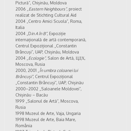
Pictură”, Chișinău, Moldova
2006 „
Eastern Neighbours”
, proiect
realizat de Stichting Cultural Aid
2004 „Centro Amici Scuola”, Roma,
Italia
2004 „D
in A în B”
, Expoziție
internațională de artă contemporană,
Centrul Expozițional „Constantin
Brâncuși”, UAP, Chișinău, Moldova
2004 „
Ecologie”
, Salon de Artă, ЦДХ,
Moscova, Rusia
2000, 2001 „
În umbra coloanei lui
Brâncuși”
, Centrul Expozițional
„Constantin Brâncuși”, UAP, Chișinău
2000–2002 „Saloanele Moldovei”,
Chișinău – Bacău
1999 „Salonul de Artă”, Moscova,
Rusia
1998 Muzeul de Arte, Vaja, Ungaria
1998 Muzeul de Arte, Baia Mare,
România