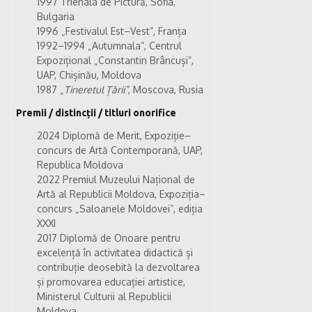
1997 Trienala de Pictură, Sofia,
Bulgaria
1996 „Festivalul Est–Vest”, Franța
1992–1994 „Autumnala”, Centrul
Expozițional „Constantin Brâncuși”,
UAP, Chișinău, Moldova
1987 „
Tineretul Țării”
, Moscova, Rusia
Premii / distincții / titluri onorifice
2024 Diplomă de Merit, Expoziție–
concurs de Artă Contemporană, UAP,
Republica Moldova
2022 Premiul Muzeului Național de
Artă al Republicii Moldova, Expoziția–
concurs „Saloanele Moldovei”, ediția
XXXI
2017 Diplomă de Onoare pentru
excelență în activitatea didactică și
contribuție deosebită la dezvoltarea
și promovarea educației artistice,
Ministerul Culturii al Republicii
Moldova