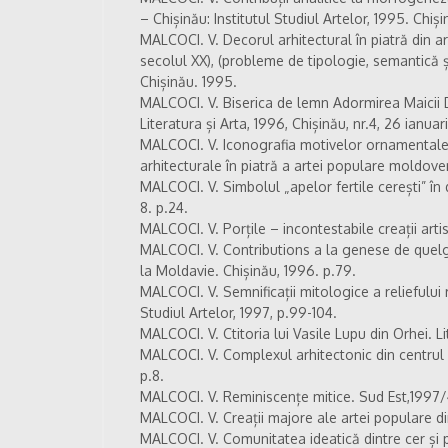
– Chișinău: Institutul Studiul Artelor, 1995. Chiși
MALCOCI. V. Decorul arhitectural în piatră din a
secolul XX), (probleme de tipologie, semantică ș
Chișinău. 1995.
MALCOCI. V. Biserica de lemn Adormirea Maicii 
Literatura și Arta, 1996, Chișinău, nr.4, 26 ianuari
MALCOCI. V. Iconografia motivelor ornamentale 
arhitecturale în piatră a artei populare moldovene
MALCOCI. V. Simbolul „apelor fertile cerești” în de
8. p.24.
MALCOCI. V. Porțile – incontestabile creații artist
MALCOCI. V. Contributions a la genese de quelgu
la Moldavie. Chișinău, 1996. p.79.
MALCOCI. V. Semnificații mitologice a reliefului 
Studiul Artelor, 1997, p.99-104.
MALCOCI. V. Ctitoria lui Vasile Lupu din Orhei. Li
MALCOCI. V. Complexul arhitectonic din centrul ca
p.8.
MALCOCI. V. Reminiscențe mitice. Sud Est,1997/4
MALCOCI. V. Creații majore ale artei populare din
MALCOCI. V. Comunitatea ideatică dintre cer și p