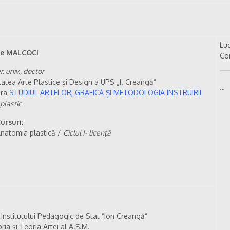
Luc
ie MALCOCI
Con
. univ., doctor
tatea Arte Plastice și Design a UPS „I. Creangă”
…
dra
STUDIUL ARTELOR, GRAFICĂ ȘI METODOLOGIA INSTRUIRII
 plastic
ursuri:
natomia plastică /
Ciclul I- licență
 Institutului Pedagogic de Stat ”Ion Creangă”
ria și Teoria Artei al A.Ș.M.