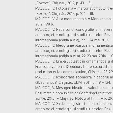
„Foxtrot”, Chișinău, 2012, p. 43 – 51.
MALCOCI. V. Fotografia – martor al timpului trecu
„Foxtrot”, Chișinău, 2012, p. 104 – 111.
MALCOCI. V. Arta monumentală = Monumental art
2012. 198 p.
MALCOCI. V. Repertoriul iconografiei animaliere
arheologiei, etnologiei și studiului artelor. Rezu
internațională (ediția a V-a), 22 – 24 mai 2013. –
MALCOCI. V. Ideograme plastice în ornamentica ș
arheologiei, etnologiei și studiului artelor. Rezu
internațională (ediția a VI-a), 22-23 mai 2014. –
MALCOCI. V. Limbajul plastic în ornamentica și de
Francopolyphonie, IX edition, L interculturalite et
traduction et la communication, Chișinău, 28-29 
MALCOCI. V. Iconografia zoomorfă în decorul arhit
(31/32) anul 8, Chișinău, ULIM, 2014, p. 119 – 124.
MALCOCI, V. Mesageri ideatici ai valorilor spiritu
Rezumatele comunicărilor Conferinței științifice 
aprilie, 2015. – Chișinău: Notograf Prim. – p. 29
MALCOCI. V. Simboluri și structuri mito-folcloric
arheologiei, etnologiei și studiului artelor. Rezu