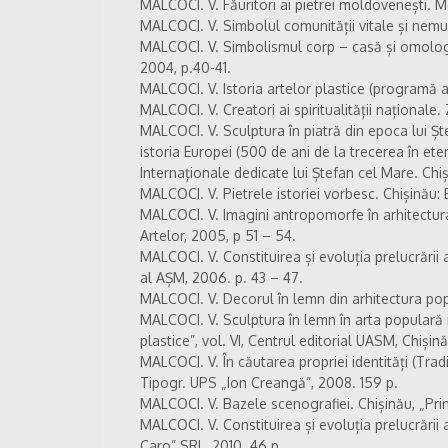
MALCOCI. V. Făuritori ai pietrei moldovenești. 
MALCOCI. V. Simbolul comunității vitale și nemuri
MALCOCI. V. Simbolismul corp – casă și omologăr
2004, p.40-41.
MALCOCI. V. Istoria artelor plastice (programă an
MALCOCI. V. Creatori ai spiritualității naționale.
MALCOCI. V. Sculptura în piatră din epoca lui Șt
istoria Europei (500 de ani de la trecerea în eter
Internaționale dedicate lui Ștefan cel Mare. Chiși
MALCOCI. V. Pietrele istoriei vorbesc. Chișinău: 
MALCOCI. V. Imagini antropomorfe în arhitectura
Artelor, 2005, p 51 – 54.
MALCOCI. V. Constituirea și evoluția prelucrării a
al AȘM, 2006. p. 43 – 47.
MALCOCI. V. Decorul în lemn din arhitectura p
MALCOCI. V. Sculptura în lemn în arta populară
plastice”, vol. VI, Centrul editorial UASM, Chișin
MALCOCI. V. În căutarea propriei identități (Tradiț
Tipogr. UPS „Ion Creangă”, 2008. 159 p.
MALCOCI. V. Bazele scenografiei. Chișinău, „Pri
MALCOCI. V. Constituirea și evoluția prelucrării a
Caro” SRL, 2010. 46 p.