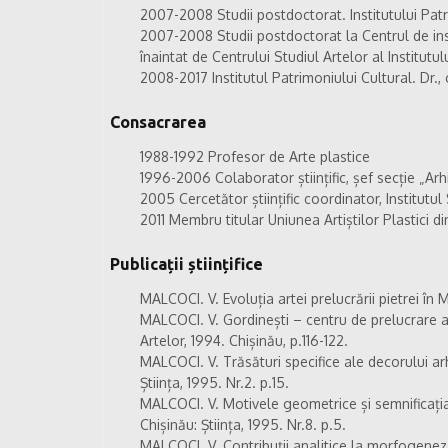
2007-2008 Studii postdoctorat. Institutului Patr
2007-2008 Studii postdoctorat la Centrul de inst
înaintat de Centrului Studiul Artelor al Institut
2008-2017 Institutul Patrimoniului Cultural. Dr.,
Consacrarea
1988-1992 Profesor de Arte plastice
1996-2006 Colaborator științific, șef secție „Arh
2005 Cercetător științific coordinator, Institutu
2011 Membru titular Uniunea Artiștilor Plastici 
Publicații științifice
MALCOCI. V. Evoluția artei prelucrării pietrei în M
MALCOCI. V. Gordinești – centru de prelucrare a p
Artelor, 1994. Chișinău, p.116-122.
MALCOCI. V. Trăsături specifice ale decorului ar
Știința, 1995. Nr.2. p.15.
MALCOCI. V. Motivele geometrice și semnificația
Chișinău: Știința, 1995. Nr.8. p.5.
MALCOCI. V. Contribuții analitice la morfogene