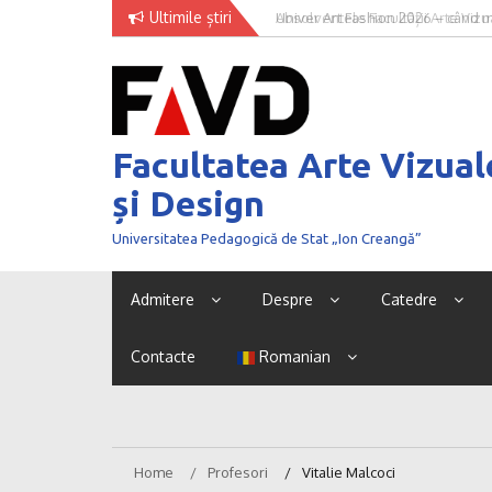
Skip
Ultimile știri
Univer Art Fashion 2026 – când m
to
curaj de a fi văzut
content
Facultatea Arte Vizual
și Design
Universitatea Pedagogică de Stat „Ion Creangă”
Admitere
Despre
Catedre
Contacte
Romanian
Home
Profesori
Vitalie Malcoci