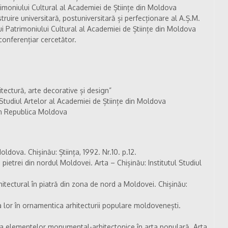
imoniului Cultural al Academiei de Științe din Moldova
ruire universitară, postuniversitară și perfecționare al A.Ș.M.
ului Patrimoniului Cultural al Academiei de Științe din Moldova
 conferențiar cercetător.
itectură, arte decorative și design”
l Studiul Artelor al Academiei de Științe din Moldova
din Republica Moldova
oldova. Chișinău: Știința, 1992. Nr.10. p.12.
ietrei din nordul Moldovei. Arta – Chișinău: Institutul Studiul
hitectural în piatră din zona de nord a Moldovei. Chișinău:
 lor în ornamentica arhitecturii populare moldovenești.
za elementelor monumental-arhitectonice în arta populară. Arta