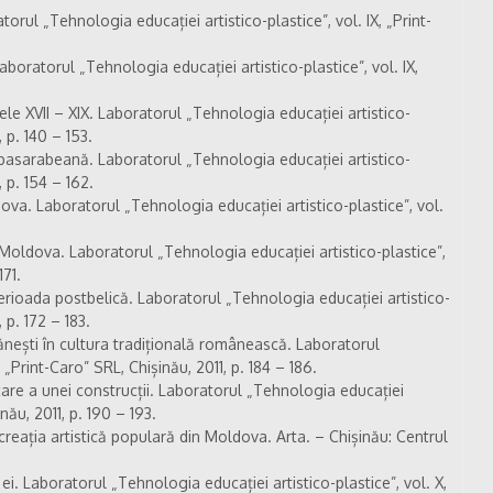
torul „Tehnologia educației artistico-plastice”, vol. IX, „Print-
boratorul „Tehnologia educației artistico-plastice”, vol. IX,
 XVII – XIX. Laboratorul „Tehnologia educației artistico-
, p. 140 – 153.
 basarabeană. Laboratorul „Tehnologia educației artistico-
, p. 154 – 162.
va. Laboratorul „Tehnologia educației artistico-plastice”, vol.
oldova. Laboratorul „Tehnologia educației artistico-plastice”,
171.
erioada postbelică. Laboratorul „Tehnologia educației artistico-
, p. 172 – 183.
rănești în cultura tradițională românească. Laboratorul
 „Print-Caro” SRL, Chișinău, 2011, p. 184 – 186.
care a unei construcții. Laboratorul „Tehnologia educației
inău, 2011, p. 190 – 193.
reația artistică populară din Moldova. Arta. – Chișinău: Centrul
ei. Laboratorul „Tehnologia educației artistico-plastice”, vol. X,