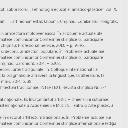
t. Laboratorul „Tehnologia educației artistico-plastice”, vol. X,
 = L’art monumental: (album). Chișinău: Combinatul Poligrafic,
 în arhitectura moldovenească. În: Probleme actuale ale
matele comunicărilor Conferinței științifice cu participare
 Chișinău: Profesional Service, 2013. – p. 91-92.
i decorul arhitecturii populare. În: Probleme actuale ale
matele comunicărilor Conferinței științifice cu participare
 Chișinău: Garomont, 2014. – p.103.
corul artei tradiționale. în: Colloque international Le
 la pragmatique a travers la linguistique, la litterature, la
mars, 2014, p. 38.
ecturii tradiționale. INTERTEXT, Revista științifică Nr. 3/4
al naționale. In: Învățământul artistic – dimensiuni culturale.
internaționale a Academiei de Muzică, Teatru și Arte plastic, 3
.
e în decorul arhitecturii tradiționale. În: Probleme actuale ale
matele comunicărilor Conferinței științifice internaționale (ediția