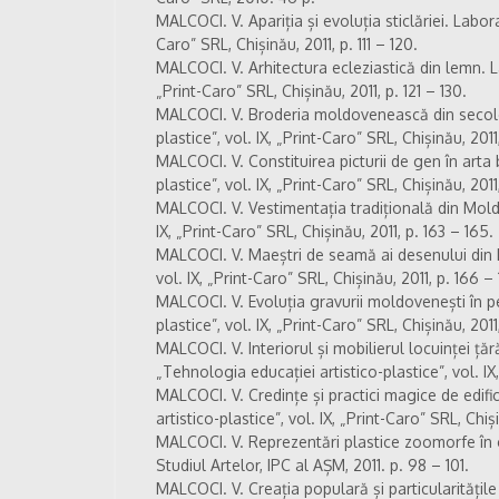
MALCOCI. V. Apariția și evoluția sticlăriei. Labora
Caro” SRL, Chișinău, 2011, p. 111 – 120.
MALCOCI. V. Arhitectura ecleziastică din lemn. La
„Print-Caro” SRL, Chișinău, 2011, p. 121 – 130.
MALCOCI. V. Broderia moldovenească din secolele
plastice”, vol. IX, „Print-Caro” SRL, Chișinău, 2011
MALCOCI. V. Constituirea picturii de gen în arta
plastice”, vol. IX, „Print-Caro” SRL, Chișinău, 2011
MALCOCI. V. Vestimentația tradițională din Moldo
IX, „Print-Caro” SRL, Chișinău, 2011, p. 163 – 165.
MALCOCI. V. Maeștri de seamă ai desenului din M
vol. IX, „Print-Caro” SRL, Chișinău, 2011, p. 166 – 
MALCOCI. V. Evoluția gravurii moldovenești în p
plastice”, vol. IX, „Print-Caro” SRL, Chișinău, 2011
MALCOCI. V. Interiorul și mobilierul locuinței ță
„Tehnologia educației artistico-plastice”, vol. IX,
MALCOCI. V. Credințe și practici magice de edifi
artistico-plastice”, vol. IX, „Print-Caro” SRL, Chiș
MALCOCI. V. Reprezentări plastice zoomorfe în c
Studiul Artelor, IPC al AȘM, 2011. p. 98 – 101.
MALCOCI. V. Creația populară și particularitățile 