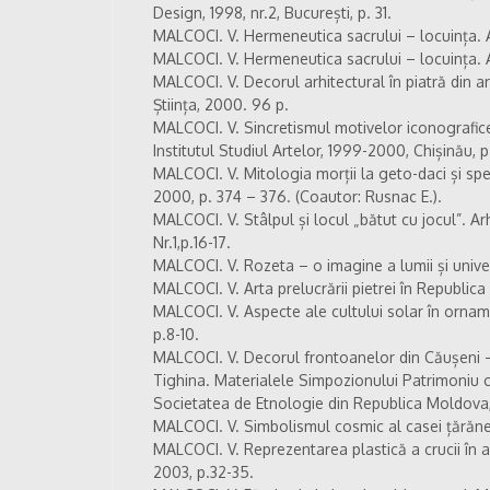
Design, 1998, nr.2, București, p. 31.
MALCOCI. V. Hermeneutica sacrului – locuința. Ar
MALCOCI. V. Hermeneutica sacrului – locuința. Arh
MALCOCI. V. Decorul arhitectural în piatră din a
Știința, 2000. 96 p.
MALCOCI. V. Sincretismul motivelor iconografice 
Institutul Studiul Artelor, 1999-2000, Chișinău, p
MALCOCI. V. Mitologia morții la geto-daci și sp
2000, p. 374 – 376. (Coautor: Rusnac E.).
MALCOCI. V. Stâlpul și locul „bătut cu jocul”. Arh
Nr.1,p.16-17.
MALCOCI. V. Rozeta – o imagine a lumii și univers
MALCOCI. V. Arta prelucrării pietrei în Republica
MALCOCI. V. Aspecte ale cultului solar în orname
p.8-10.
MALCOCI. V. Decorul frontoanelor din Căușeni – 
Tighina. Materialele Simpozionului Patrimoniu cul
Societatea de Etnologie din Republica Moldova,
MALCOCI. V. Simbolismul cosmic al casei țărăneș
MALCOCI. V. Reprezentarea plastică a crucii în ar
2003, p.32-35.