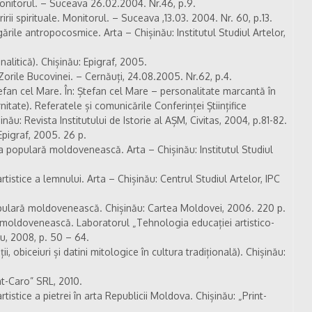
Monitorul. – Suceava 26.02.2004. Nr.46, p.9.
rii spirituale. Monitorul. – Suceava ,13.03. 2004. Nr. 60, p.13.
ile antropocosmice. Arta – Chișinău: Institutul Studiul Artelor,
alitică). Chișinău: Epigraf, 2005.
 Zorile Bucovinei. – Cernăuți, 24.08.2005. Nr.62, p.4.
efan cel Mare. În: Ștefan cel Mare – personalitate marcantă în
nitate). Referatele și comunicările Conferinței Științifice
nău: Revista Institutului de Istorie al AȘM, Civitas, 2004, p.81-82.
Epigraf, 2005. 26 p.
 populară moldovenească. Arta – Chișinău: Institutul Studiul
rtistice a lemnului. Arta – Chișinău: Centrul Studiul Artelor, IPC
opulară moldovenească. Chișinău: Cartea Moldovei, 2006. 220 p.
 moldovenească. Laboratorul „Tehnologia educației artistico-
ău, 2008, p. 50 – 64.
ii, obiceiuri și datini mitologice în cultura tradițională). Chișinău:
nt-Caro” SRL, 2010.
rtistice a pietrei în arta Republicii Moldova. Chișinău: „Print-