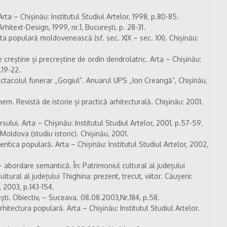
ta – Chișinău: Institutul Studiul Artelor, 1998, p.80-85.
itext-Design, 1999, nr.1, București, p. 28-31.
rta populară moldovenească (sf. sec. XIX – sec. XX). Chișinău:
creștine și precreștine de ordin dendrolatric. Arta – Chișinău:
.19-22.
ectacolul funerar „Gogiul”. Anuarul UPS „Ion Creangă”, Chișinău,
em. Revistă de istorie și practică arhitecturală. Chișinău: 2001.
ului. Arta – Chișinău: Institutul Studiul Artelor, 2001, p.57-59.
 Moldova (studiu istoric). Chișinău, 2001.
ntica populară. Arta – Chișinău: Institutul Studiul Artelor, 2002,
abordare semantică. În: Patrimoniul cultural al județului
tural al județului Thighina: prezent, trecut, viitor. Căușeni:
 2003, p.143-154.
ti. Obiectiv, – Suceava. 08.08.2003,Nr.184, p.58.
hitectura populară. Arta – Chișinău: Institutul Studiul Artelor.