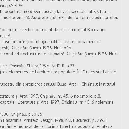
nău, p.91-109.
rta populară moldovenească (sfârșitul secolului al XIX-lea –
i morfogeneză). Autoreferatul tezei de doctor în studiul artelor.
Domnului – vechi monument de cult din nordul Bucovinei.
e, p.6.
cosmomorfe (contribuții analitice asupra ornamenticii
ști). Chișinău: Știința, 1996. Nr.2. p.15.
corul arhitecturii rurale din piatră. Chișinău: Știința, 1996. Nr.7-
ice. Chișinău: Știința, 1996. Nr.10-11. p.23.
es elementes de l’arhitecture populare. În: Etudes sur l’art de
rupestru din apropierea satului Bușa. Arta – Chișinău: Institutul
teratura și Arta, 1997, Chișinău, nr. 45, 6 noiembrie, p.8.
pitalei. Literatura și Arta, 1997, Chișinău, nr. 45, 6 noiembrie,
/30, Chișinău, p.30-35.
 Basarabia. Arhitext-Design, 1998, nr.1, București, p. 29-31.
ământ – motiv al decorului în arhitectura populară. Arhitext-