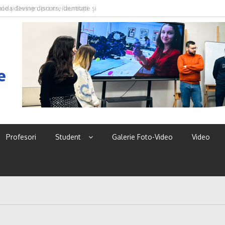
oda devine discurs, identitate și
e
Profesori
Student
Galerie Foto-Video
Video