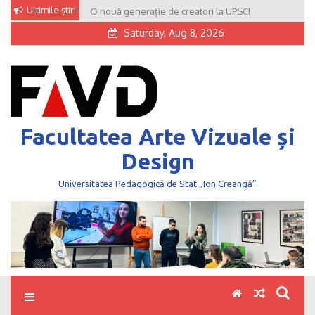
Skip
Ultimile știri
O nouă generație de creatori la UPSC!
to
Saturday, Aug 8, 2026
content
Facultatea Arte Vizuale și
Design
Universitatea Pedagogică de Stat „Ion Creangă”