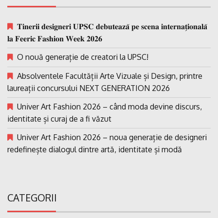
𝐓𝐢𝐧𝐞𝐫𝐢𝐢 𝐝𝐞𝐬𝐢𝐠𝐧𝐞𝐫𝐢 𝐔𝐏𝐒𝐂 𝐝𝐞𝐛𝐮𝐭𝐞𝐚𝐳𝐚̆ 𝐩𝐞 𝐬𝐜𝐞𝐧𝐚 𝐢𝐧𝐭𝐞𝐫𝐧𝐚𝐭̗𝐢𝐨𝐧𝐚𝐥𝐚̆
𝐥𝐚 𝐅𝐞𝐞𝐫𝐢𝐜 𝐅𝐚𝐬𝐡𝐢𝐨𝐧 𝐖𝐞𝐞𝐤 𝟐𝟎𝟐𝟔
O nouă generație de creatori la UPSC!
Absolventele Facultății Arte Vizuale și Design, printre
laureații concursului NEXT GENERATION 2026
Univer Art Fashion 2026 – când moda devine discurs,
identitate și curaj de a fi văzut
Univer Art Fashion 2026 – noua generație de designeri
redefinește dialogul dintre artă, identitate și modă
CATEGORII