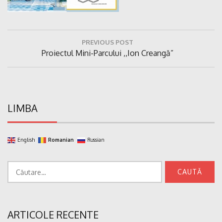
Navigare
PREVIOUS POST
în
Previous
Proiectul Mini-Parcului ,,Ion Creangă”
articole
Post:
LIMBA
English
Romanian
Russian
Caută
după:
ARTICOLE RECENTE