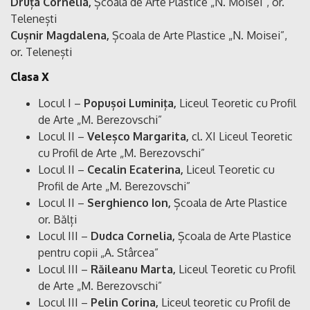
Druța Cornelia,
Școala de Arte Plastice „N. Moisei”, or.
Telenești
Cușnir Magdalena,
Școala de Arte Plastice „N. Moisei”,
or. Telenești
Clasa X
Locul I –
Popușoi Luminița,
Liceul Teoretic cu Profil
de Arte „M. Berezovschi”
Locul II –
Veleșco Margarita,
cl. XI Liceul Teoretic
cu Profil de Arte „M. Berezovschi”
Locul II –
Cecalin Ecaterina,
Liceul Teoretic cu
Profil de Arte „M. Berezovschi”
Locul II –
Serghienco Ion,
Școala de Arte Plastice
or. Bălți
Locul III –
Dudca Cornelia,
Școala de Arte Plastice
pentru copii „A. Stârcea”
Locul III –
Răileanu Marta,
Liceul Teoretic cu Profil
de Arte „M. Berezovschi”
Locul III –
Pelin Corina,
Liceul teoretic cu Profil de