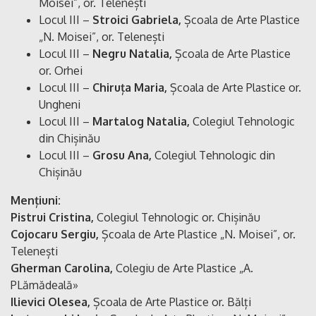
Moisei”, or. Telenești
Locul III –
Stroici Gabriela,
Școala de Arte Plastice
„N. Moisei”, or. Telenești
Locul III –
Negru Natalia,
Școala de Arte Plastice
or. Orhei
Locul III –
Chiruța Maria,
Școala de Arte Plastice or.
Ungheni
Locul III –
Martalog Natalia,
Colegiul Tehnologic
din Chișinău
Locul III –
Grosu Ana,
Colegiul Tehnologic din
Chișinău
Mențiuni:
Pistrui Cristina,
Colegiul Tehnologic or. Chișinău
Cojocaru Sergiu,
Școala de Arte Plastice „N. Moisei”, or.
Telenești
Gherman Carolina,
Colegiu de Arte Plastice „A.
PLămădeală»
Ilievici Olesea,
Școala de Arte Plastice or. Bălți