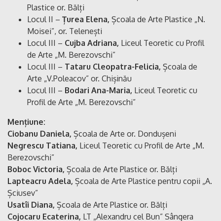
Plastice or. Bălți
Locul II –
Țurea Elena,
Școala de Arte Plastice „N.
Moisei”, or. Telenești
Locul III –
Cujba Adriana,
Liceul Teoretic cu Profil
de Arte „M. Berezovschi”
Locul III –
Tataru Cleopatra-Felicia,
Școala de
Arte „V.Poleacov” or. Chișinău
Locul III –
Bodari Ana-Maria,
Liceul Teoretic cu
Profil de Arte „M. Berezovschi”
Mențiune:
Ciobanu Daniela,
Școala de Arte or. Dondușeni
Negrescu Tatiana,
Liceul Teoretic cu Profil de Arte „M.
Berezovschi”
Boboc Victoria,
Școala de Arte Plastice or. Bălți
Lapteacru Adela,
Școala de Arte Plastice pentru copii „A.
Șciusev”
Usatîi Diana,
Școala de Arte Plastice or. Bălți
Cojocaru Ecaterina,
LT „Alexandru cel Bun” Sângera