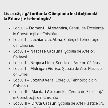
Lista câștigătorilor la Olimpiada Instituțională
la Educație tehnologică
Locul I –
Domentii Alexandra
, Centru de Excelență
în Construcții or. Chișinău
Locul II –
Luchianciuc Alina
, Colegiul Tehnologic
din Chișinău
Locul II –
Nastase Cătălina
, Școala de Arte or.
Călărași
Locul II –
Negura Lidia
, Școala de Arte or. Călărași
Locul II –
Midrigan Viorica,
Școala de Arte Plastice
or. Orhei
Locul II –
Lozanu Vera,
Colegiul Tehnologic din
Chișinău
Locul III –
Mardari Alexandru,
Centru de Excelență
în Construcții din Chișinău
Locul III –
Druța Cătălin,
Școala de Arte Plastice „N.