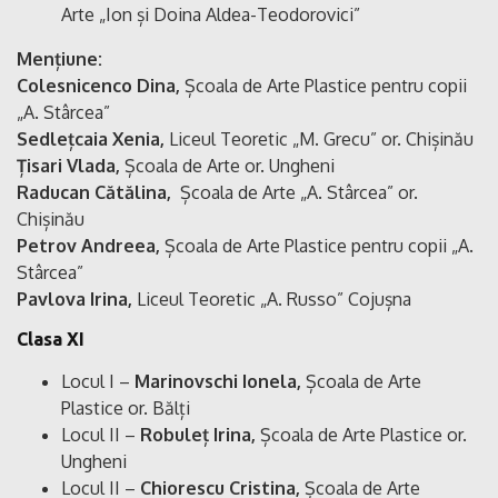
Arte „Ion și Doina Aldea-Teodorovici”
Mențiune:
Colesnicenco Dina,
Școala de Arte Plastice pentru copii
„A. Stârcea”
Sedlețcaia Xenia,
Liceul Teoretic „M. Grecu” or. Chișinău
Țisari Vlada,
Școala de Arte or. Ungheni
Raducan Cătălina,
Școala de Arte „A. Stârcea” or.
Chișinău
Petrov Andreea,
Școala de Arte Plastice pentru copii „A.
Stârcea”
Pavlova Irina,
Liceul Teoretic „A. Russo” Cojușna
Clasa XI
Locul I –
Marinovschi Ionela,
Școala de Arte
Plastice or. Bălți
Locul II –
Robuleț Irina,
Școala de Arte Plastice or.
Ungheni
Locul II –
Chiorescu Cristina,
Școala de Arte