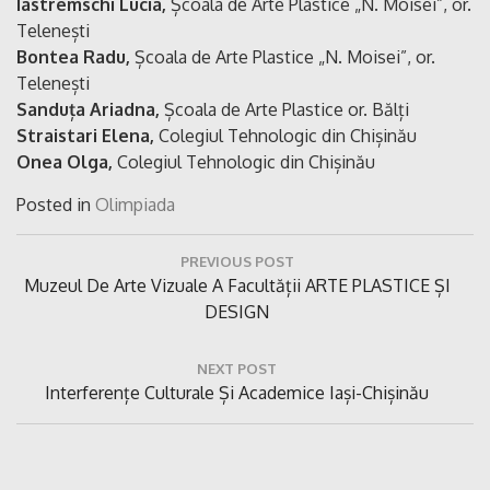
Iastremschi Lucia,
Școala de Arte Plastice „N. Moisei”, or.
Telenești
Bontea Radu,
Școala de Arte Plastice „N. Moisei”, or.
Telenești
Sanduța Ariadna,
Școala de Arte Plastice or. Bălți
Straistari Elena,
Colegiul Tehnologic din Chișinău
Onea Olga,
Colegiul Tehnologic din Chișinău
Posted in
Olimpiada
Navigare
PREVIOUS POST
în
Previous
Muzeul De Arte Vizuale A Facultății ARTE PLASTICE ȘI
articole
Post:
DESIGN
NEXT POST
Next
Interferențe Culturale Și Academice Iași-Chișinău
Post: