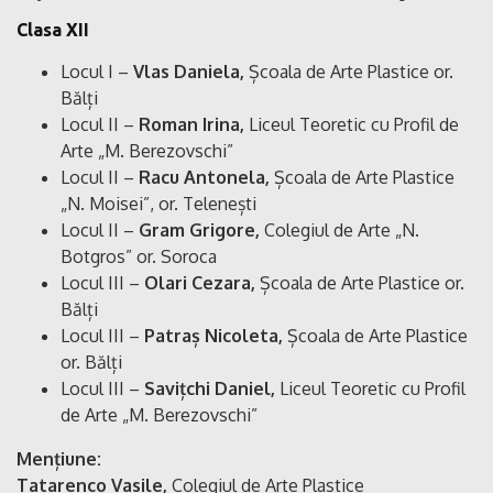
Clasa XII
Locul I –
Vlas Daniela,
Școala de Arte Plastice or.
Bălți
Locul II –
Roman Irina,
Liceul Teoretic cu Profil de
Arte „M. Berezovschi”
Locul II –
Racu Antonela,
Școala de Arte Plastice
„N. Moisei”, or. Telenești
Locul II –
Gram Grigore,
Colegiul de Arte „N.
Botgros” or. Soroca
Locul III –
Olari Cezara,
Școala de Arte Plastice or.
Bălți
Locul III –
Patraș Nicoleta,
Școala de Arte Plastice
or. Bălți
Locul III –
Savițchi Daniel,
Liceul Teoretic cu Profil
de Arte „M. Berezovschi”
Mențiune:
Tatarenco Vasile,
Colegiul de Arte Plastice