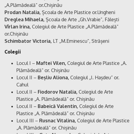
„A.Plămădeală” or.Chișinău
Prodan Natalia,
Școala de Arte Plastice or.Ungheni
Dreglea Mihaela,
Școala de Arte „Gh.Vrabie”, Fălești
Vîrlan Irina,
Colegiul de Arte Plastice „A.Plămădeală”
or.Chișinău
Schimbator Victoria,
LT „M.Eminescu”, Strășeni
Colegii
Locul I –
Maftei Vilen,
Colegiul de Arte Plastice „A.
Plămădeală” or. Chișinău
Locul II –
Beșliu Aliona,
Colegiul „I. Hașdeu” or.
Cahul
Locul II –
Fiodorov Natalia,
Colegiul de Arte
Plastice „A. Plămădeală” or. Chișinău
Locul II –
Babeică Valentin,
Colegiul de Arte
Plastice „A. Plămădeală” or. Chișinău
Locul III –
Rusnac Vitalina,
Colegiul de Arte Plastice
„A. Plămădeală” or. Chișinău