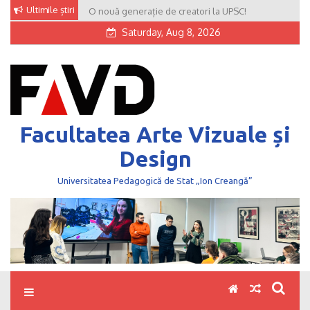
Skip
Ultimile știri
O nouă generație de creatori la UPSC!
to
Saturday, Aug 8, 2026
content
Facultatea Arte Vizuale și
Design
Universitatea Pedagogică de Stat „Ion Creangă”