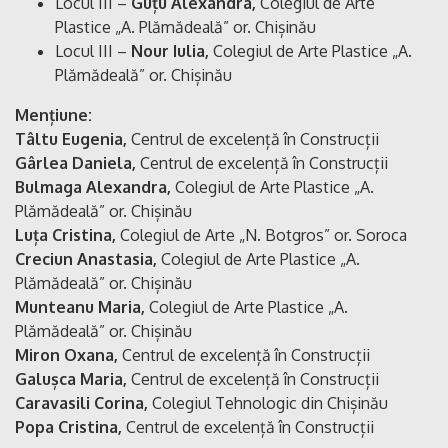
Locul III –
Guțu Alexandra,
Colegiul de Arte
Plastice „A. Plămădeală” or. Chișinău
Locul III –
Nour Iulia,
Colegiul de Arte Plastice „A.
Plămădeală” or. Chișinău
Mențiune:
Tâltu Eugenia,
Centrul de excelență în Construcții
Gârlea Daniela,
Centrul de excelență în Construcții
Bulmaga Alexandra,
Colegiul de Arte Plastice „A.
Plămădeală” or. Chișinău
Luța Cristina,
Colegiul de Arte „N. Botgros” or. Soroca
Creciun Anastasia,
Colegiul de Arte Plastice „A.
Plămădeală” or. Chișinău
Munteanu Maria,
Colegiul de Arte Plastice „A.
Plămădeală” or. Chișinău
Miron Oxana,
Centrul de excelență în Construcții
Galușca Maria,
Centrul de excelență în Construcții
Caravasili Corina,
Colegiul Tehnologic din Chișinău
Popa Cristina,
Centrul de excelență în Construcții