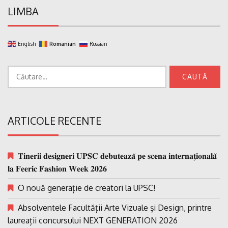
LIMBA
English
Romanian
Russian
Caută
după:
ARTICOLE RECENTE
𝐓𝐢𝐧𝐞𝐫𝐢𝐢 𝐝𝐞𝐬𝐢𝐠𝐧𝐞𝐫𝐢 𝐔𝐏𝐒𝐂 𝐝𝐞𝐛𝐮𝐭𝐞𝐚𝐳𝐚̆ 𝐩𝐞 𝐬𝐜𝐞𝐧𝐚 𝐢𝐧𝐭𝐞𝐫𝐧𝐚𝐭̗𝐢𝐨𝐧𝐚𝐥𝐚̆
𝐥𝐚 𝐅𝐞𝐞𝐫𝐢𝐜 𝐅𝐚𝐬𝐡𝐢𝐨𝐧 𝐖𝐞𝐞𝐤 𝟐𝟎𝟐𝟔
O nouă generație de creatori la UPSC!
Absolventele Facultății Arte Vizuale și Design, printre
laureații concursului NEXT GENERATION 2026