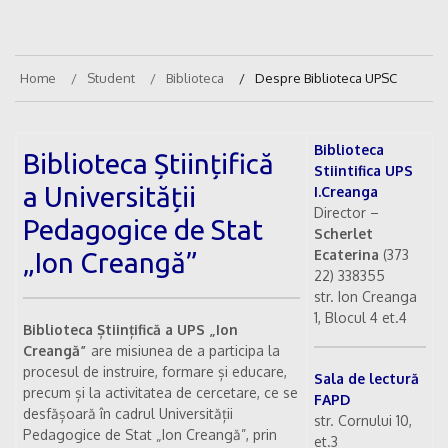
Home
Student
Biblioteca
Despre Biblioteca UPSC
Biblioteca
Biblioteca Științifică
Stiintifica UPS
a Universității
I.Creanga
Director –
Pedagogice de Stat
Scherlet
Ecaterina
(373
„Ion Creangă”
22) 338355
str. Ion Creanga
1, Blocul 4 et.4
Biblioteca Științifică a UPS „Ion
Creangă”
are misiunea de a participa la
procesul de instruire, formare și educare,
Sala de lectură
precum și la activitatea de cercetare, ce se
FAPD
desfășoară în cadrul Universității
str. Cornului 10,
Pedagogice de Stat „Ion Creangă”, prin
et.3