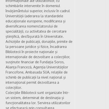
informaționale ale utilizatorilor, cu
schimbările intervenite în domeniul
învățământului superior, inclusiv în cadrul
Universității (aderarea la standardele
educaționale europene, modificarea și
diversificarea nomenclatorului de
specialități), cu activitatea de cercetare
științifică, desfășurată în Universitate.
Achizițiile de publicații, donațiile, primite de
la persoane juridice și fizice, încadrarea
Bibliotecii în proiecte naționale și
internaționale de dezvoltare a colecțiilor,
susținute financiar de Fundația Soros,
Alianța Franceză, Agenția Universităților
Francofone, Ambasada SUA, relațiile de
schimb de publicații la nivel național și
internațional permit dezvoltarea a
colecțiilor.
Colecțiile Bibliotecii sunt organizate într-
un sistem, determinat de destinația și
funcționalitatea lor. Servirea utilizatorilor
se efectuează prin consultarea