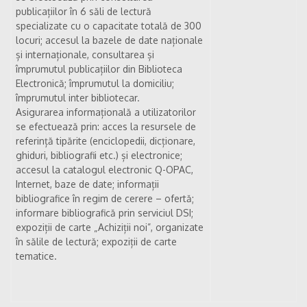
publicațiilor în 6 săli de lectură
specializate cu o capacitate totală de 300
locuri; accesul la bazele de date naționale
și internaționale, consultarea și
împrumutul publicațiilor din Biblioteca
Electronică; împrumutul la domiciliu;
împrumutul inter bibliotecar.
Asigurarea informațională a utilizatorilor
se efectuează prin: acces la resursele de
referință tipărite (enciclopedii, dicționare,
ghiduri, bibliografii etc.) și electronice;
accesul la catalogul electronic Q-OPAC,
Internet, baze de date; informații
bibliografice în regim de cerere – ofertă;
informare bibliografică prin serviciul DSI;
expoziții de carte „Achiziții noi”, organizate
în sălile de lectură; expoziții de carte
tematice.