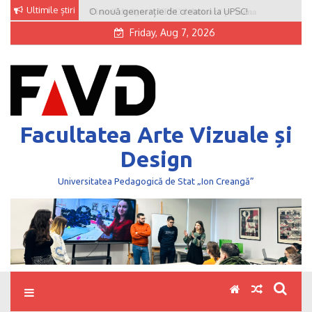
Skip
Ultimile știri
O nouă generație de creatori la UPSC!
to
Friday, Aug 7, 2026
content
Facultatea Arte Vizuale și
Design
Universitatea Pedagogică de Stat „Ion Creangă”