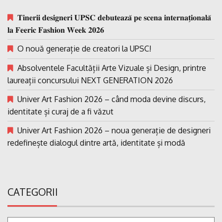
𝐓𝐢𝐧𝐞𝐫𝐢𝐢 𝐝𝐞𝐬𝐢𝐠𝐧𝐞𝐫𝐢 𝐔𝐏𝐒𝐂 𝐝𝐞𝐛𝐮𝐭𝐞𝐚𝐳𝐚̆ 𝐩𝐞 𝐬𝐜𝐞𝐧𝐚 𝐢𝐧𝐭𝐞𝐫𝐧𝐚𝐭̗𝐢𝐨𝐧𝐚𝐥𝐚̆
𝐥𝐚 𝐅𝐞𝐞𝐫𝐢𝐜 𝐅𝐚𝐬𝐡𝐢𝐨𝐧 𝐖𝐞𝐞𝐤 𝟐𝟎𝟐𝟔
O nouă generație de creatori la UPSC!
Absolventele Facultății Arte Vizuale și Design, printre
laureații concursului NEXT GENERATION 2026
Univer Art Fashion 2026 – când moda devine discurs,
identitate și curaj de a fi văzut
Univer Art Fashion 2026 – noua generație de designeri
redefinește dialogul dintre artă, identitate și modă
CATEGORII