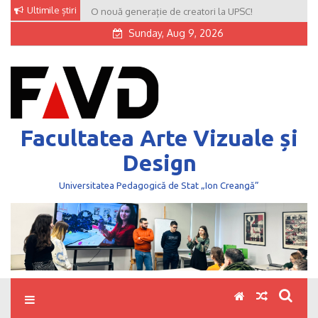
Skip
Ultimile știri
O nouă generație de creatori la UPSC!
to
Sunday, Aug 9, 2026
content
Facultatea Arte Vizuale și
Design
Universitatea Pedagogică de Stat „Ion Creangă”