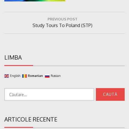
Navigare
PREVIOUS POST
în
Previous
Study Tours To Poland (STP)
articole
Post:
LIMBA
English
Romanian
Russian
Caută
după:
ARTICOLE RECENTE