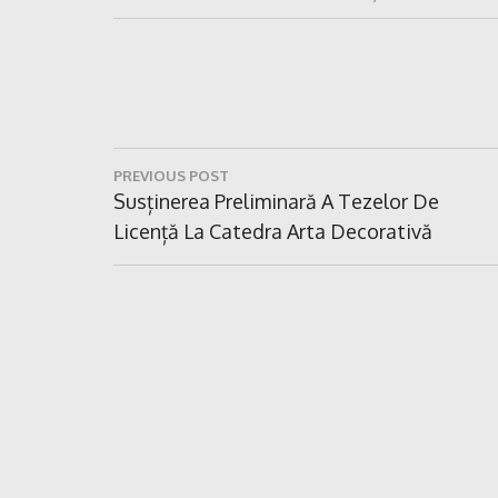
Navigare
PREVIOUS POST
în
Previous
Susținerea Preliminară A Tezelor De
Post:
Licență La Catedra Arta Decorativă
articole