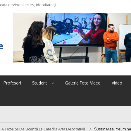
oda devine discurs, identitate și
e
Profesori
Student
Galerie Foto-Video
Video
 A Tezelor De Licență La Catedra Arta Decorativă
Susținerea Prelimina