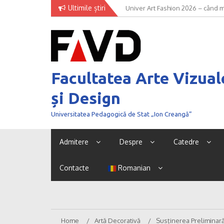
Skip
Ultimile știri
Univer Art Fashion 2026 – când m
to
curaj de a fi văzut
content
Facultatea Arte Vizual
și Design
Universitatea Pedagogică de Stat „Ion Creangă”
Admitere
Despre
Catedre
Contacte
Romanian
Home
Artă Decorativă
Susținerea Preliminară