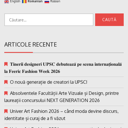
English
Romanian
Russian
Caută
după:
ARTICOLE RECENTE
𝐓𝐢𝐧𝐞𝐫𝐢𝐢 𝐝𝐞𝐬𝐢𝐠𝐧𝐞𝐫𝐢 𝐔𝐏𝐒𝐂 𝐝𝐞𝐛𝐮𝐭𝐞𝐚𝐳𝐚̆ 𝐩𝐞 𝐬𝐜𝐞𝐧𝐚 𝐢𝐧𝐭𝐞𝐫𝐧𝐚𝐭̗𝐢𝐨𝐧𝐚𝐥𝐚̆
𝐥𝐚 𝐅𝐞𝐞𝐫𝐢𝐜 𝐅𝐚𝐬𝐡𝐢𝐨𝐧 𝐖𝐞𝐞𝐤 𝟐𝟎𝟐𝟔
O nouă generație de creatori la UPSC!
Absolventele Facultății Arte Vizuale și Design, printre
laureații concursului NEXT GENERATION 2026
Univer Art Fashion 2026 – când moda devine discurs,
identitate și curaj de a fi văzut