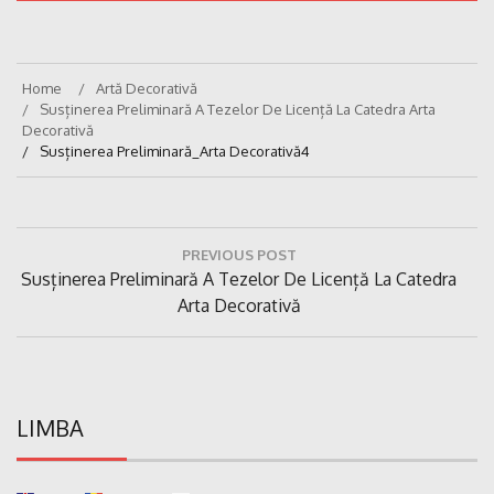
Home
Artă Decorativă
Susținerea Preliminară A Tezelor De Licență La Catedra Arta
Decorativă
Susținerea Preliminară_Arta Decorativă4
Navigare
PREVIOUS POST
în
Previous
Susținerea Preliminară A Tezelor De Licență La Catedra
articole
Post:
Arta Decorativă
LIMBA