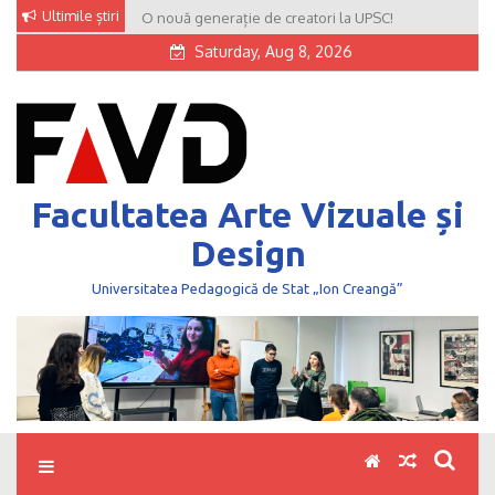
Skip
Ultimile știri
O nouă generație de creatori la UPSC!
to
Saturday, Aug 8, 2026
content
Facultatea Arte Vizuale și
Design
Universitatea Pedagogică de Stat „Ion Creangă”