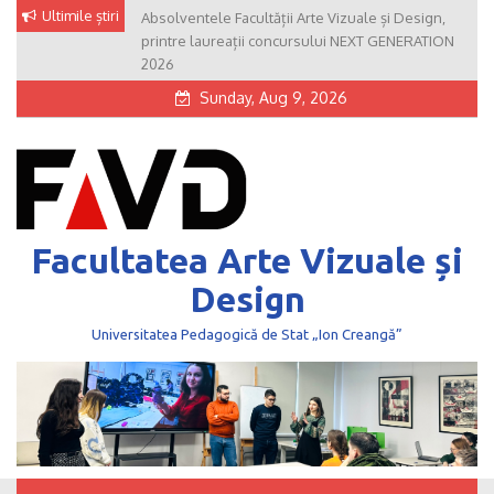
Skip
Ultimile știri
Absolventele Facultății Arte Vizuale și Design,
to
printre laureații concursului NEXT GENERATION
content
2026
Sunday, Aug 9, 2026
Facultatea Arte Vizuale și
Design
Universitatea Pedagogică de Stat „Ion Creangă”