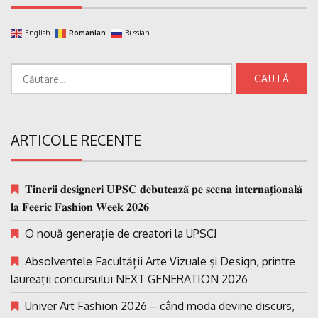
English
Romanian
Russian
Caută
după:
ARTICOLE RECENTE
𝐓𝐢𝐧𝐞𝐫𝐢𝐢 𝐝𝐞𝐬𝐢𝐠𝐧𝐞𝐫𝐢 𝐔𝐏𝐒𝐂 𝐝𝐞𝐛𝐮𝐭𝐞𝐚𝐳𝐚̆ 𝐩𝐞 𝐬𝐜𝐞𝐧𝐚 𝐢𝐧𝐭𝐞𝐫𝐧𝐚𝐭̗𝐢𝐨𝐧𝐚𝐥𝐚̆
𝐥𝐚 𝐅𝐞𝐞𝐫𝐢𝐜 𝐅𝐚𝐬𝐡𝐢𝐨𝐧 𝐖𝐞𝐞𝐤 𝟐𝟎𝟐𝟔
O nouă generație de creatori la UPSC!
Absolventele Facultății Arte Vizuale și Design, printre
laureații concursului NEXT GENERATION 2026
Univer Art Fashion 2026 – când moda devine discurs,