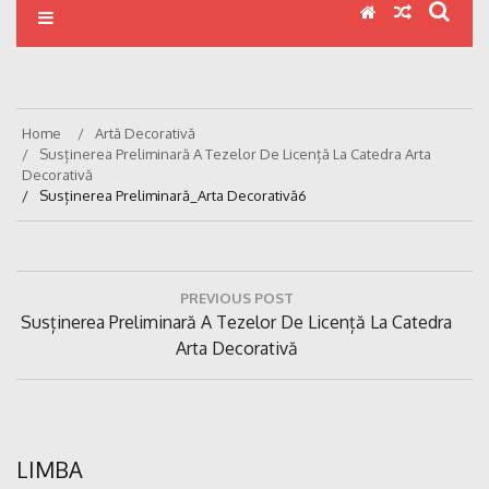
Home
Artă Decorativă
Susținerea Preliminară A Tezelor De Licență La Catedra Arta
Decorativă
Susținerea Preliminară_Arta Decorativă6
Navigare
PREVIOUS POST
în
Previous
Susținerea Preliminară A Tezelor De Licență La Catedra
articole
Post:
Arta Decorativă
LIMBA