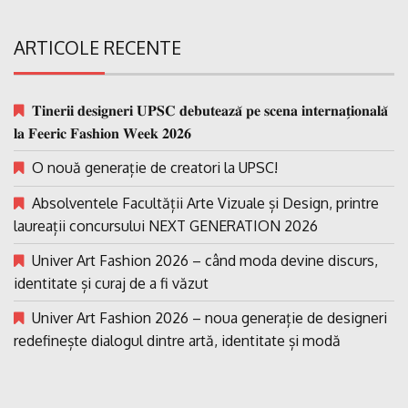
ARTICOLE RECENTE
𝐓𝐢𝐧𝐞𝐫𝐢𝐢 𝐝𝐞𝐬𝐢𝐠𝐧𝐞𝐫𝐢 𝐔𝐏𝐒𝐂 𝐝𝐞𝐛𝐮𝐭𝐞𝐚𝐳𝐚̆ 𝐩𝐞 𝐬𝐜𝐞𝐧𝐚 𝐢𝐧𝐭𝐞𝐫𝐧𝐚𝐭̗𝐢𝐨𝐧𝐚𝐥𝐚̆
𝐥𝐚 𝐅𝐞𝐞𝐫𝐢𝐜 𝐅𝐚𝐬𝐡𝐢𝐨𝐧 𝐖𝐞𝐞𝐤 𝟐𝟎𝟐𝟔
O nouă generație de creatori la UPSC!
Absolventele Facultății Arte Vizuale și Design, printre
laureații concursului NEXT GENERATION 2026
Univer Art Fashion 2026 – când moda devine discurs,
identitate și curaj de a fi văzut
Univer Art Fashion 2026 – noua generație de designeri
redefinește dialogul dintre artă, identitate și modă