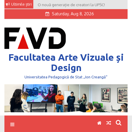
Skip
Ultimile știri
O nouă generație de creatori la UPSC!
to
Saturday, Aug 8, 2026
content
Facultatea Arte Vizuale și
Design
Universitatea Pedagogică de Stat „Ion Creangă”