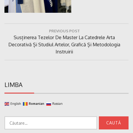
Navigare
PREVIOUS POST
în
Previous
Susținerea Tezelor De Master La Catedrele Arta
articole
Post:
Decorativă Și Studiul Artelor, Grafică Și Metodologia
Instruirii
LIMBA
English
Romanian
Russian
Caută
după: