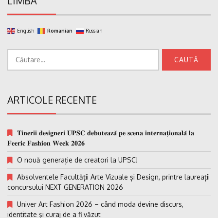
LIMBA
English
Romanian
Russian
Caută
după:
ARTICOLE RECENTE
𝐓𝐢𝐧𝐞𝐫𝐢𝐢 𝐝𝐞𝐬𝐢𝐠𝐧𝐞𝐫𝐢 𝐔𝐏𝐒𝐂 𝐝𝐞𝐛𝐮𝐭𝐞𝐚𝐳𝐚̆ 𝐩𝐞 𝐬𝐜𝐞𝐧𝐚 𝐢𝐧𝐭𝐞𝐫𝐧𝐚𝐭̗𝐢𝐨𝐧𝐚𝐥𝐚̆ 𝐥𝐚
𝐅𝐞𝐞𝐫𝐢𝐜 𝐅𝐚𝐬𝐡𝐢𝐨𝐧 𝐖𝐞𝐞𝐤 𝟐𝟎𝟐𝟔
O nouă generație de creatori la UPSC!
Absolventele Facultății Arte Vizuale și Design, printre laureații
concursului NEXT GENERATION 2026
Univer Art Fashion 2026 – când moda devine discurs,
identitate și curaj de a fi văzut