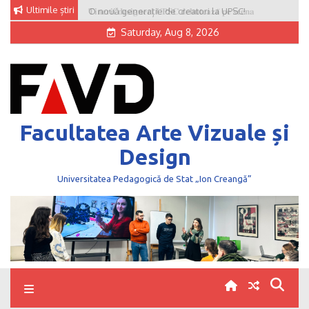
Skip
Ultimile știri
O nouă generație de creatori la UPSC!
to
Saturday, Aug 8, 2026
content
Facultatea Arte Vizuale și
Design
Universitatea Pedagogică de Stat „Ion Creangă”