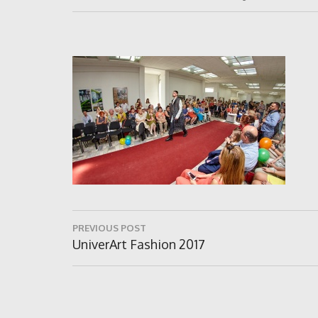
Navigare
PREVIOUS POST
în
Previous
UniverArt Fashion 2017
Post:
articole