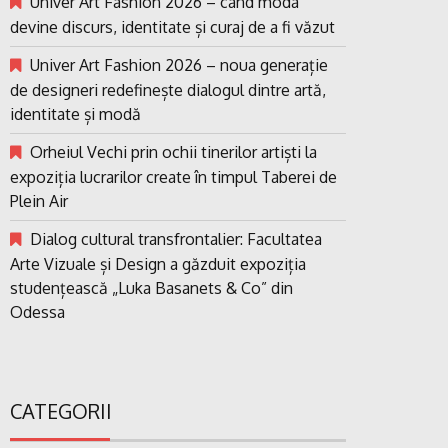
Univer Art Fashion 2026 – când moda
devine discurs, identitate și curaj de a fi văzut
Univer Art Fashion 2026 – noua generație
de designeri redefinește dialogul dintre artă,
identitate și modă
Orheiul Vechi prin ochii tinerilor artiști la
expoziția lucrarilor create în timpul Taberei de
Plein Air
Dialog cultural transfrontalier: Facultatea
Arte Vizuale și Design a găzduit expoziția
studențească „Luka Basanets & Co” din
Odessa
CATEGORII