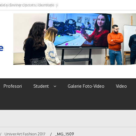
oda devine discurs, identitate și
e
Profesori
Student
Galerie Foto-Video
Video
UniverArt Fashion 2017
_MG_1509