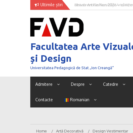
Skip
Ultimile știri
Univer Art Fashion 2026 – când m
to
curaj de a fi văzut
content
Facultatea Arte Vizual
și Design
Universitatea Pedagogică de Stat „Ion Creangă”
Admitere
Despre
Catedre
Contacte
Romanian
Home
Artă Decorativă
Design Vestimentar