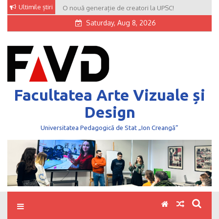
Skip
Ultimile știri
O nouă generație de creatori la UPSC!
to
Saturday, Aug 8, 2026
content
Facultatea Arte Vizuale și
Design
Universitatea Pedagogică de Stat „Ion Creangă”