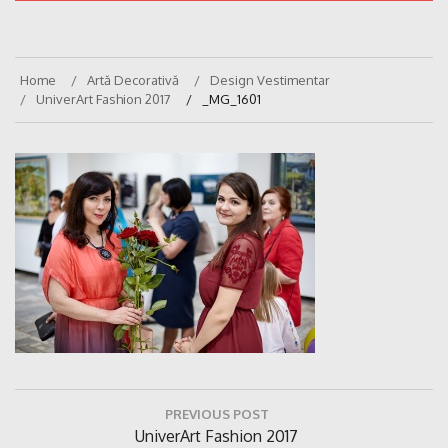
Home
Artă Decorativă
Design Vestimentar
UniverArt Fashion 2017
_MG_1601
Navigare
PREVIOUS POST
în
Previous
UniverArt Fashion 2017
articole