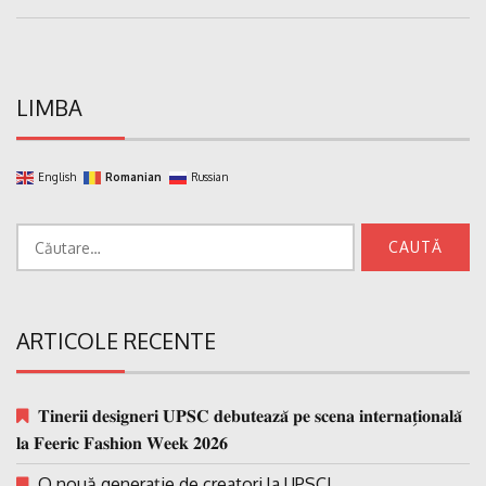
Post:
LIMBA
English
Romanian
Russian
Caută
după:
ARTICOLE RECENTE
𝐓𝐢𝐧𝐞𝐫𝐢𝐢 𝐝𝐞𝐬𝐢𝐠𝐧𝐞𝐫𝐢 𝐔𝐏𝐒𝐂 𝐝𝐞𝐛𝐮𝐭𝐞𝐚𝐳𝐚̆ 𝐩𝐞 𝐬𝐜𝐞𝐧𝐚 𝐢𝐧𝐭𝐞𝐫𝐧𝐚𝐭̗𝐢𝐨𝐧𝐚𝐥𝐚̆
𝐥𝐚 𝐅𝐞𝐞𝐫𝐢𝐜 𝐅𝐚𝐬𝐡𝐢𝐨𝐧 𝐖𝐞𝐞𝐤 𝟐𝟎𝟐𝟔
O nouă generație de creatori la UPSC!